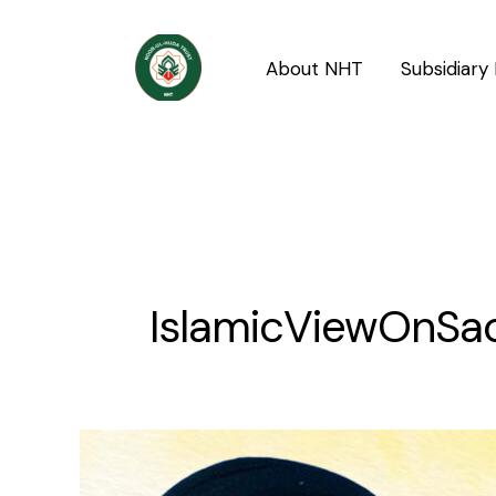
Skip
to
About NHT
Subsidiary 
content
IslamicViewOnSac
Qurbani
ka