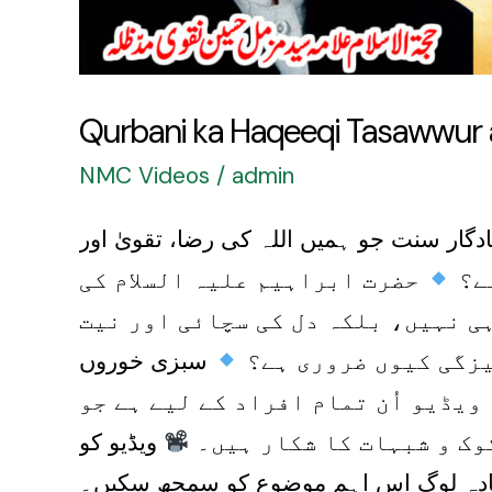
Qurbani ka Haqeeqi Tasawwur a
NMC Videos
/
admin
گار سنت جو ہمیں اللہ کی رضا، تقویٰ اور
ے؟
حضرت ابراہیم علیہ السلام کی
ی نہیں، بلکہ دل کی سچائی اور نیت
زگی کیوں ضروری ہے؟
ویڈیو اُن تمام افراد کے لیے ہے جو
کوک و شبہات کا شکار ہیں۔
ویڈیو کو
زیادہ لوگ اس اہم موضوع کو سمجھ سکیں۔