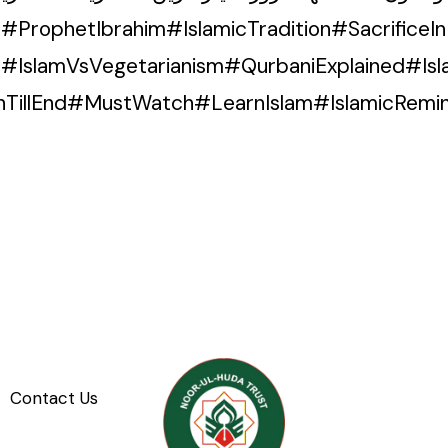
ProphetIbrahim#IslamicTradition#SacrificeIn
e#IslamVsVegetarianism#QurbaniExplained#Is
hTillEnd#MustWatch#LearnIslam#IslamicRemi
Contact Us