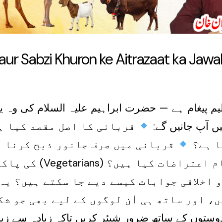
ur Sabzi Khuron ke Aitrazaat ka Jawa
 پیغام ہے — حضرت ابراہیم علیہ السلام کی وہ یاد
یں آپ جانیں گے
قربانی کا اصل مقصد کیا ہ
ا ہے؟
قربانی میں صرف جانور ذبح کرنا ہ
سبزی خوروں (Vegetarians) ہیں؟
کی پاکی
اخلاقی جوابات کیسے دیے جا سکتے ہیں؟ یہ 
، اور ساتھ ہی اُن لوگوں کے لیے بھی جو ش
 دوستوں کے ساتھ ضرور شیئر کریں تاکہ زیادہ سے 