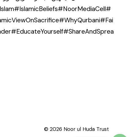
Islam#IslamicBeliefs#NoorMediaCell#
lamicViewOnSacrifice#WhyQurbani#Fai
nder#EducateYourself#ShareAndSprea
© 2026 Noor ul Huda Trust