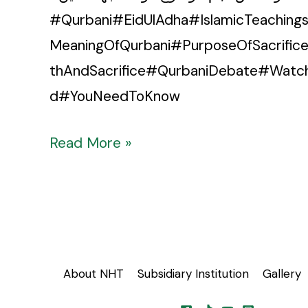
#Qurbani#EidUlAdha#IslamicTeachings#
MeaningOfQurbani#PurposeOfSacrific
thAndSacrifice#QurbaniDebate#Watc
d#YouNeedToKnow
Read More »
About NHT
Subsidiary Institution
Gallery