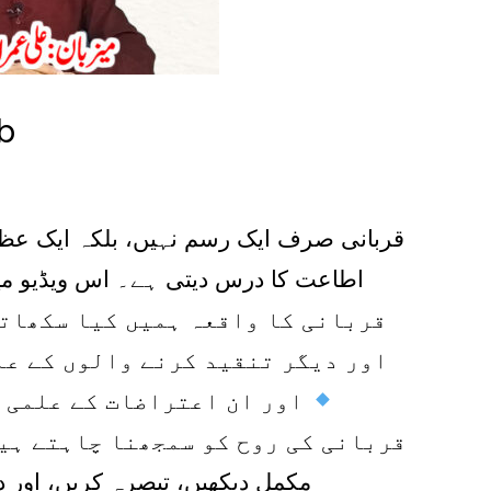
b
قربانی صرف ایک رسم نہیں، بلکہ ایک عظیم
اطاعت کا درس دیتی ہے۔ اس ویڈیو م:
قربانی کا واقعہ ہمیں کیا سکھات
اور دیگر تنقید کرنے والوں کے عام اعتراضات کیا 
اور ان اعتراضات کے علمی و 
قربانی کی روح کو سمجھنا چاہتے ہیں
مکمل دیکھیں، تبصرہ کریں، اور