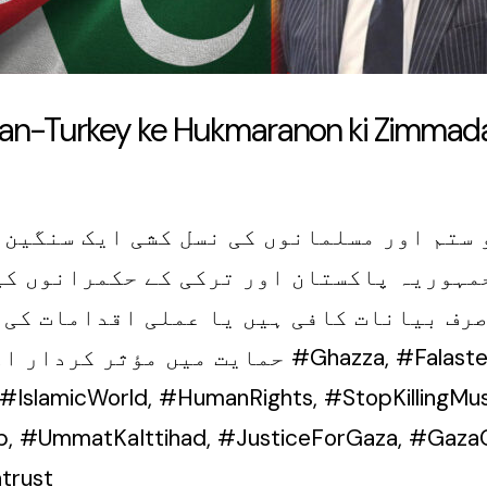
istan-Turkey ke Hukmaranon ki Zimmad
و ستم اور مسلمانوں کی نسل کشی ایک سنگین 
جمہوریہ پاکستان اور ترکی کے حکمرانوں کی 
رف بیانات کافی ہیں یا عملی اقدامات کی 
, #Falasteen, #PalestineGenocide, #Pakistan,
 #IslamicWorld, #HumanRights, #StopKillingMus
 #UmmatKaIttihad, #JusticeForGaza, #GazaCri
trust