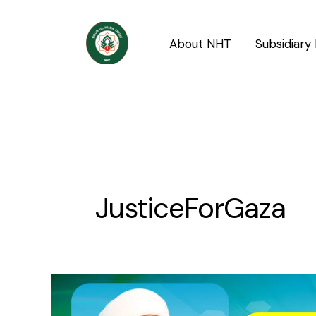
Skip
to
About NHT
Subsidiary 
content
JusticeForGaza
Ghazza
ki