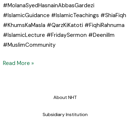
#MolanaSyedHasnainAbbasGardezi
#IslamicGuidance #IslamicTeachings #ShiaFiqh
#KhumsKaMasla #QarzKiKatoti #FiqhiRahnuma
#IslamicLecture #FridaySermon #DeeniIlm
#MuslimCommunity
Read More »
About NHT
Subsidiary Institution