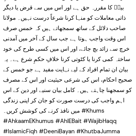
بیتؑ کا مقررہ حق ہے اور اس میں سے قرض یا دیگر
ذاتی معاملات کو منہا کرنا شرعاً درست نہیں۔ مولانا
صاحب دلائل کے ساتھ سمجھاتے ہیں کہ خمس صرف
اس وقت واجب ہوتا ہے جب سال کے آخر میں آمدنی
خرچ سے زائد بچ جائے، اور اس میں کسی طرح کی خود
ساختہ کمی کرنا یا کٹوتی کرنا خلافِ حکمِ شرع ہے۔ یہ
بیان ان تمام افراد کے لیے نہایت مفید ہے جو خمس کے
صحیح احکام، اس کی شرعی حیثیت اور اس کے مصرف
کو سمجھنا چاہتے ہیں۔ کامل بیان سنیے اور دین کے اس
اہم واجب کی درست صورت کو جان کر اپنی زندگی
میں نافذ کرنے کی کوشش کریں۔ #Khums
#AhkaamEKhumus #AhlEBait #WajibHaqq
#IslamicFiqh #DeeniBayan #KhutbaJumma