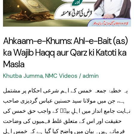
e-
Bait
(a.s)
ka
Ahkaam-e-Khums: Ahl-e-Bait (a.s)
Wajib
ka Wajib Haqq aur Qarz ki Katoti ka
Haqq
aur
Masla
Qarz
Khutba Jumma
,
NMC Videos
/
admin
ki
یہ خطبۂ جمعہ خمس کے اہم شرعی احکام پر مشتمل
Katoti
ہے، جن میں مولانا سید حسنین عباس گردیزی صاحب
ka
نہایت جامع انداز میں اہلِ بیتؑ کے واجب حق خمس کی
Masla
حقیقت اور اس کے متعلق غلط فہمیوں کی وضاحت
فرماتے ہیں۔ بیان میں واضح کیا گیا ہے کہ خمس اہلِ