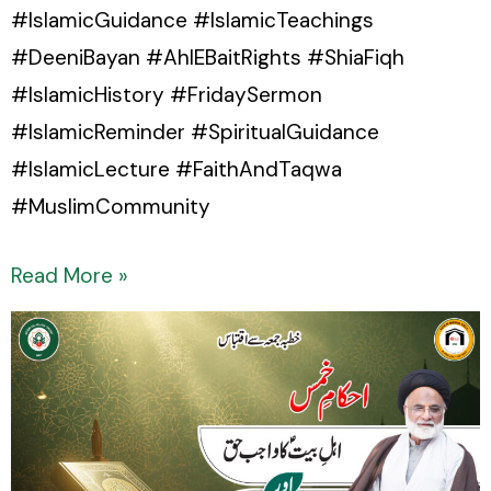
#IslamicGuidance #IslamicTeachings
#DeeniBayan #AhlEBaitRights #ShiaFiqh
#IslamicHistory #FridaySermon
#IslamicReminder #SpiritualGuidance
#IslamicLecture #FaithAndTaqwa
#MuslimCommunity
Read More »
Ahkaam-
e-
Khums:
Ahl-
e-