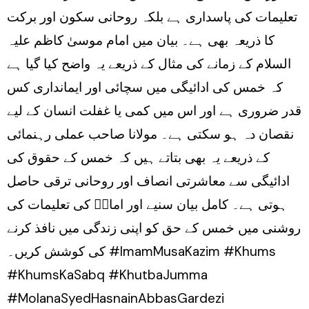
تعلیمات کی پاسداری ہے بلکہ روحانی سکون اور برکت
کا ذریعہ بھی ہے۔ بیان میں امام موسیٰ کاظم علیہ
السلام کے زمانے کی مثال کے ذریعے یہ واضح کیا گیا ہے
کہ خمس کی ادائیگی میں سچائی اور ایمانداری کس
قدر ضروری ہے اور اس میں کمی یا غفلت انسان کے لیے
نقصان دہ ہو سکتی ہے۔ مولانا صاحب عملی رہنمائی
کے ذریعے یہ بھی بتاتے ہیں کہ خمس کے حقوق کی
ادائیگی سے معاشرتی انصاف اور روحانی ترقی حاصل
ہوتی ہے۔ کامل بیان سنیے اور امامؑ کی تعلیمات کی
روشنی میں خمس کے حق کو اپنی زندگی میں نافذ کرنے
کی کوشش کریں۔ #ImamMusaKazim #Khums
#KhumsKaSabq #KhutbaJumma
#MolanaSyedHasnainAbbasGardezi