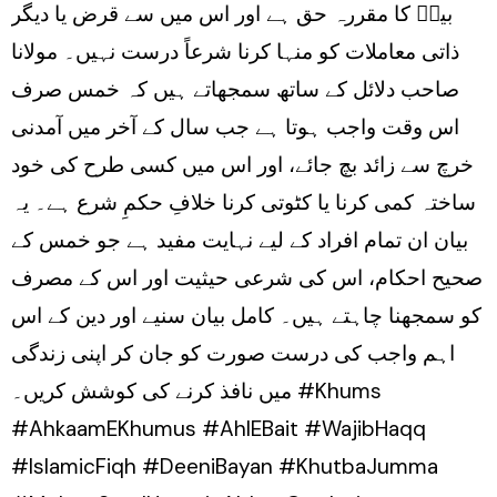
بیتؑ کا مقررہ حق ہے اور اس میں سے قرض یا دیگر
ذاتی معاملات کو منہا کرنا شرعاً درست نہیں۔ مولانا
صاحب دلائل کے ساتھ سمجھاتے ہیں کہ خمس صرف
اس وقت واجب ہوتا ہے جب سال کے آخر میں آمدنی
خرچ سے زائد بچ جائے، اور اس میں کسی طرح کی خود
ساختہ کمی کرنا یا کٹوتی کرنا خلافِ حکمِ شرع ہے۔ یہ
بیان ان تمام افراد کے لیے نہایت مفید ہے جو خمس کے
صحیح احکام، اس کی شرعی حیثیت اور اس کے مصرف
کو سمجھنا چاہتے ہیں۔ کامل بیان سنیے اور دین کے اس
اہم واجب کی درست صورت کو جان کر اپنی زندگی
میں نافذ کرنے کی کوشش کریں۔ #Khums
#AhkaamEKhumus #AhlEBait #WajibHaqq
#IslamicFiqh #DeeniBayan #KhutbaJumma