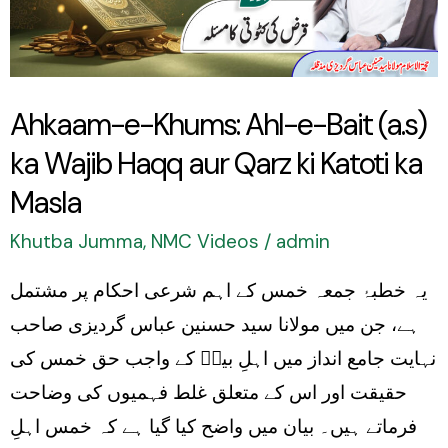
Bait
(a.s)
ka
Ahkaam-e-Khums: Ahl-e-Bait (a.s)
Wajib
ka Wajib Haqq aur Qarz ki Katoti ka
Haqq
aur
Masla
Qarz
Khutba Jumma
,
NMC Videos
/
admin
ki
یہ خطبۂ جمعہ خمس کے اہم شرعی احکام پر مشتمل
Katoti
ہے، جن میں مولانا سید حسنین عباس گردیزی صاحب
ka
نہایت جامع انداز میں اہلِ بیتؑ کے واجب حق خمس کی
Masla
حقیقت اور اس کے متعلق غلط فہمیوں کی وضاحت
فرماتے ہیں۔ بیان میں واضح کیا گیا ہے کہ خمس اہلِ