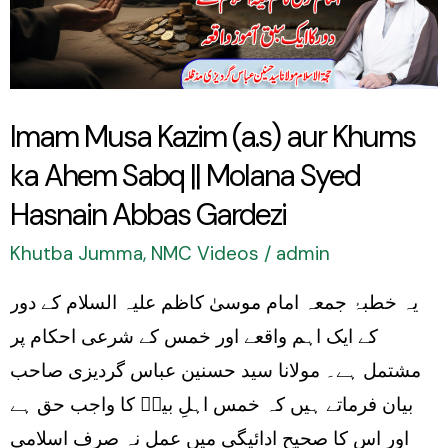
aur
Khums
ka
Ahem
Imam Musa Kazim (a.s) aur Khums
Sabq
ka Ahem Sabq || Molana Syed
||
Molana
Hasnain Abbas Gardezi
Syed
Khutba Jumma
,
NMC Videos
/
admin
Hasnain
یہ خطبۂ جمعہ امام موسیٰ کاظم علیہ السلام کے دور
Abbas
کے ایک اہم واقعے اور خمس کے شرعی احکام پر
Gardezi
مشتمل ہے۔ مولانا سید حسنین عباس گردیزی صاحب
بیان فرماتے ہیں کہ خمس اہلِ بیتؑ کا واجب حق ہے
اور اس کا صحیح ادائیگی میں عمل نہ صرف اسلامی