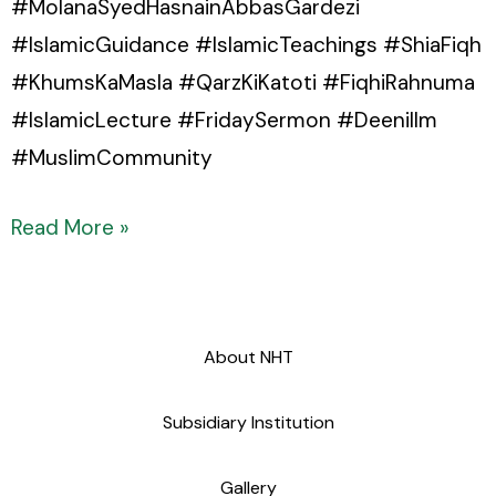
#MolanaSyedHasnainAbbasGardezi
#IslamicGuidance #IslamicTeachings #ShiaFiqh
#KhumsKaMasla #QarzKiKatoti #FiqhiRahnuma
#IslamicLecture #FridaySermon #DeeniIlm
#MuslimCommunity
Read More »
About NHT
Subsidiary Institution
Gallery