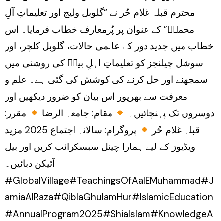
محترم قبلہ غلام حُر نے “گلوبل ولیج اور تعلیماتِ آلِ
محمدؑ” کے عنوان پر پُرمعارف خطاب فرمایا۔ اس
خطاب میں جدید دور کے عالمی حالات، گلوبل کلچر، اور
سوشل چیلنجز کو تعلیماتِ اہلِ بیتؑ کی روشنی میں
سمجھنے اور حل کرنے کی کوشش کی گئی ہے۔ علم و
معرفت سے بھرپور اس بیان کو ضرور دیکھیں اور
دوسروں تک پہنچائیں۔
مقام: جامعہ الرضا
مقرر:
قبلہ غلام حُر
پروگرام: سالانہ اجتماع 2025 مزید
ویڈیوز کے لیے ہمارا چینل سبسکرائب کریں اور بیل
آئیکن دبائیں۔
#GlobalVillage#TeachingsOfAalEMuhammad#J
amiaAlRaza#QiblaGhulamHur#IslamicEducation
#AnnualProgram2025#ShiaIslam#KnowledgeA