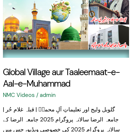
Taaleemaat-
e-
Aal-
e-
Muhammad
Global Village aur Taaleemaat-e-
Aal-e-Muhammad
NMC Videos
/
admin
گلوبل ولیج اور تعلیماتِ آلِ محمدؑ | قبلہ غلام حُر |
جامعہ الرضا سالانہ پروگرام 2025 جامعہ الرضا کے
سالانہ پروگرام 2025 کی خصوصی ویڈیو، جس میں