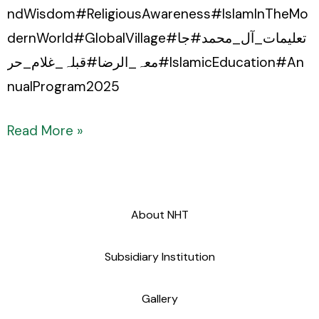
ndWisdom#ReligiousAwareness#IslamInTheMo
dernWorld#GlobalVillage#تعلیمات_آل_محمد#جا
معہ_الرضا#قبلہ_غلام_حر#IslamicEducation#An
nualProgram2025
Read More »
About NHT
Subsidiary Institution
Gallery