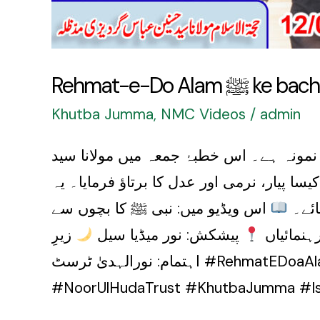
Husnain
Abbas
Gardezi
Rehmat-e-D
Khutba Jumma
,
NMC Videos
/
admin
مونہ ہے۔ اس خطبۂ جمعہ میں مولانا سید
 پیار، نرمی اور عدل کا برتاؤ فرمایا۔ یہ
ائے۔
اس ویڈیو میں: نبی ﷺ کا بچوں سے
ہنمائیاں
پیشکش: نور میڈیا سیل
زیرِ
اہتمام: نورالہدیٰ ٹرسٹ #RehmatEDoaAlam #SeeratENabvi #MolanaHusnainAbbasGardezi #NoorMediaCell
#NoorUlHudaTrust #KhutbaJumma #Is