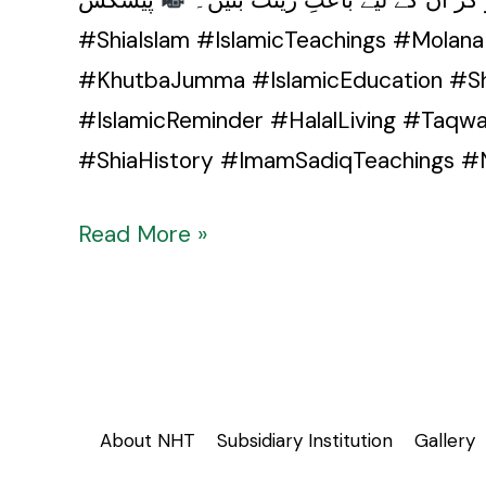
#ShiaIslam #IslamicTeachings #Mola
#KhutbaJumma #IslamicEducation #Shi
#IslamicReminder #HalalLiving #Taqw
#ShiaHistory #ImamSadiqTeachings 
Read More »
About NHT
Subsidiary Institution
Gallery