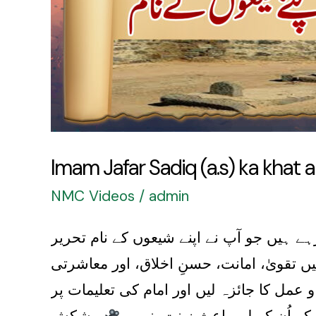
Imam Jafar Sadiq (a.s) ka khat
NMC Videos
/
admin
ے ہیں جو آپ نے اپنے شیعوں کے نام تحریر
 تقویٰ، امانت، حسنِ اخلاق، اور معاشرتی
 عمل کا جائزہ لیں اور امام کی تعلیمات پر
کر اُن کے لیے باعثِ زینت بنیں۔
پیشکش: Noor Media Cell | Noor-ul-Huda Trust #ImamJafarSadiq #LetterToShias