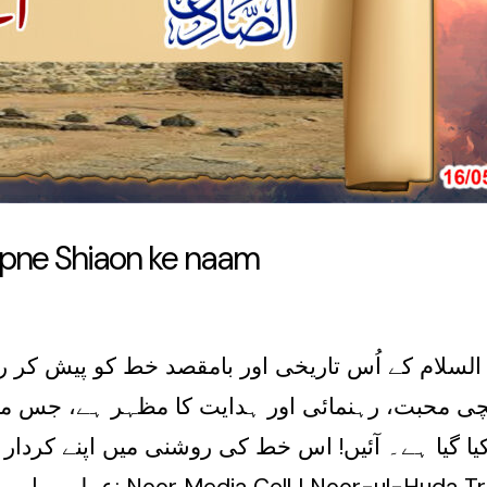
 apne Shiaon ke naam
لسلام کے اُس تاریخی اور بامقصد خط کو پیش کر رہ
چی محبت، رہنمائی اور ہدایت کا مظہر ہے، جس میں
یا گیا ہے۔ آئیں! اس خط کی روشنی میں اپنے کردار و
عمل پیرا ہو 