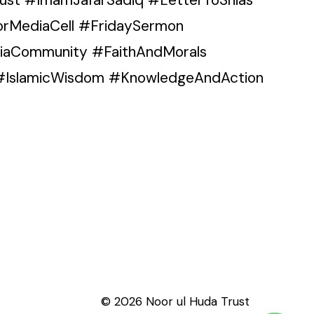
orMediaCell #FridaySermon
hiaCommunity #FaithAndMorals
s #IslamicWisdom #KnowledgeAndAction
© 2026 Noor ul Huda Trust