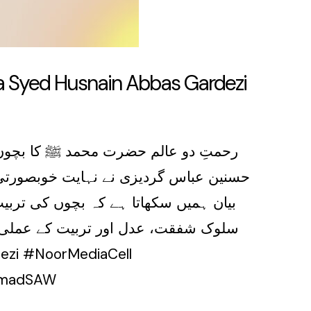
|| Molana Syed Husnain Abbas Gardezi
رحمتِ دو عالم حضرت محمد ﷺ کا بچوں 
حسنین عباس گردیزی نے نہایت خوبصورتی سے
بیان ہمیں سکھاتا ہے کہ بچوں کی تربی
سلوک شفقت، عدل اور تربیت کے عملی ن
ammadSAW