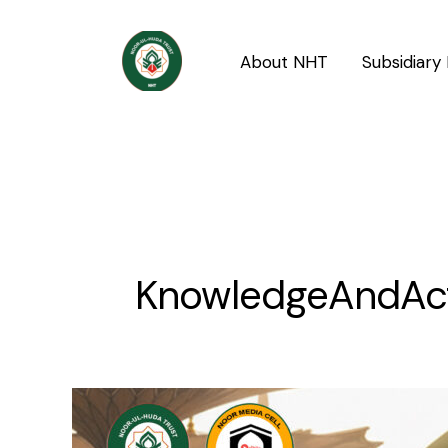
Skip
to
About NHT
Subsidiary 
content
KnowledgeAndAc
Rehmat-
e-