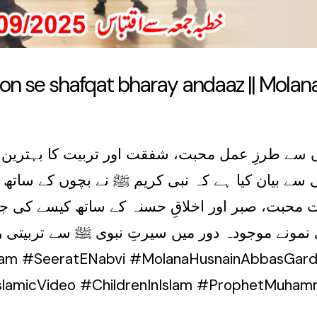
o Alam ﷺ ke bachon se shafqat bharay andaaz 
سے طرزِ عمل محبت، شفقت اور تربیت کا بہترین ن
 بیان کیا ہے کہ نبی کریم ﷺ نے بچوں کے ساتھ کیسا
ت محبت، صبر اور اخلاقِ حسنہ کے ساتھ کیسے کی ج
مونے موجودہ دور میں سیرتِ نبوی ﷺ سے تربیتی ر
lamicVideo #ChildrenInIslam #ProphetMuh