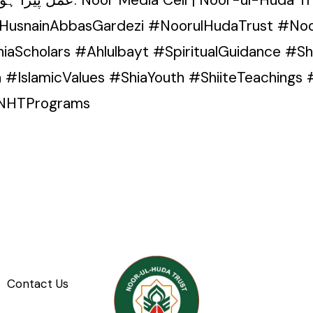
naHusnainAbbasGardezi #NoorulHudaTrust #No
aScholars #Ahlulbayt #SpiritualGuidance #S
a #IslamicValues #ShiaYouth #ShiiteTeaching
#NHTPrograms
Contact Us