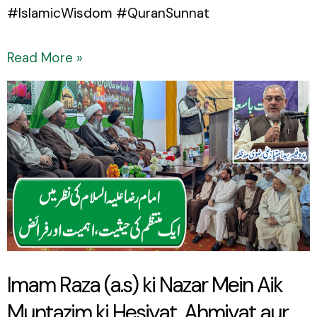
#IslamicWisdom #QuranSunnat
Read More »
Imam
Raza
(a.s)
ki
Nazar
Mein
Aik
Muntazim
Imam Raza (a.s) ki Nazar Mein Aik
ki
Muntazim ki Hesiyat, Ahmiyat aur
Hesiyat,