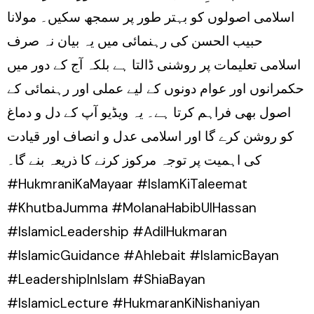
اسلامی اصولوں کو بہتر طور پر سمجھ سکیں۔ مولانا
حبیب الحسن کی رہنمائی میں یہ بیان نہ صرف
اسلامی تعلیمات پر روشنی ڈالتا ہے بلکہ آج کے دور میں
حکمرانوں اور عوام دونوں کے لیے عملی اور رہنمائی کے
اصول بھی فراہم کرتا ہے۔ یہ ویڈیو آپ کے دل و دماغ
کو روشن کرے گا اور اسلامی عدل و انصاف اور قیادت
کی اہمیت پر توجہ مرکوز کرنے کا ذریعہ بنے گا۔
#HukmraniKaMayaar #IslamKiTaleemat
#KhutbaJumma #MolanaHabibUlHassan
#IslamicLeadership #AdilHukmaran
#IslamicGuidance #Ahlebait #IslamicBayan
#LeadershipInIslam #ShiaBayan
#IslamicLecture #HukmaranKiNishaniyan