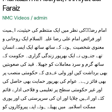
Ahmiyat
Faraiz
aur
NMC Videos
/
admin
Faraiz
امام رضاؑکی نظر میں ایک منتظم کی حیثیت، اہمیت
اور فرائض امام علی رضا علیہ السلام ایک روحانی و
معنوی شخصیت ہونے کے ساتھ ساتھ ایک ایسے انسان
تھے جنہوں نے ایک بھرپور زندگی گزاری۔ حکومت کے
ساتھ گرم و سرد معاملات کو جھیلا۔ قید کی صعوبتیں
بھی برداشت کیں اور ولی عہدی کے حکومتی منصب پر
بھی فائز رہے۔ عوام کی بھرپور حمایت بھی حاصل کی
اور غیر حکومتی سطح پر تعلیمی و فلاحی ادارے قائم
کئے اور انہیں چلایا اور ان کی سرپرستی کی اور پوری
ممکت اسلامیہ میں پھیلے ہوئے اپنے پیروکاروں کو