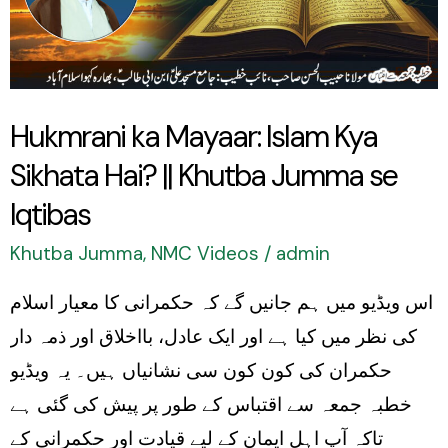
Kya
Sikhata
Hai?
||
Hukmrani ka Mayaar: Islam Kya
Khutba
Sikhata Hai? || Khutba Jumma se
Jumma
se
Iqtibas
Iqtibas
Khutba Jumma
,
NMC Videos
/
admin
اس ویڈیو میں ہم جانیں گے کہ حکمرانی کا معیار اسلام
کی نظر میں کیا ہے اور ایک عادل، بااخلاق اور ذمہ دار
حکمران کی کون کون سی نشانیاں ہیں۔ یہ ویڈیو
خطبہ جمعہ سے اقتباس کے طور پر پیش کی گئی ہے
تاکہ آپ اہلِ ایمان کے لیے قیادت اور حکمرانی کے