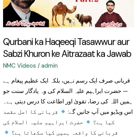
aur
Sabzi
Khuron
ke
Qurbani ka Haqeeqi Tasawwur aur
Aitrazaat
Sabzi Khuron ke Aitrazaat ka Jawab
ka
Jawab
NMC Videos
/
admin
قربانی صرف ایک رسم نہیں، بلکہ ایک عظیم پیغام ہے
— حضرت ابراہیم علیہ السلام کی وہ یادگار سنت جو
ہمیں اللہ کی رضا، تقویٰ اور اطاعت کا درس دیتی ہے۔
اس ویڈیو میں آپ جانیں گے:
قربانی کا اصل مقصد
کیا ہے؟
حضرت ابراہیم علیہ السلام کی
قربانی کا واقعہ ہمیں کیا سکھاتا ہے؟