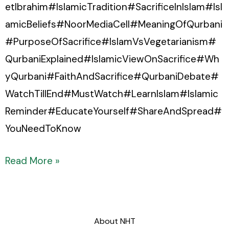
etIbrahim#IslamicTradition#SacrificeInIslam#Isl
amicBeliefs#NoorMediaCell#MeaningOfQurbani
#PurposeOfSacrifice#IslamVsVegetarianism#
QurbaniExplained#IslamicViewOnSacrifice#Wh
yQurbani#FaithAndSacrifice#QurbaniDebate#
WatchTillEnd#MustWatch#LearnIslam#Islamic
Reminder#EducateYourself#ShareAndSpread#
YouNeedToKnow
Read More »
About NHT