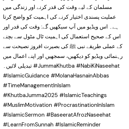
مسلمان کے لیے وقت کی قدر کرنے اور زندگی میں
عملیت پسندی اختیار کرنے کی اہمیت کو واضح کرتا
ہے۔ اس ویڈیو میں آپ سیکھیں گے: وقت کی قدر اور
اس کے صحیح استعمال کی اہمیت ٹال مٹول سے بچنے
کے عملی طریقے نبی ﷺ کی بصیرت افروز نصیحت سے
رہنمائی ویڈیو کو دیکھیں، سمجھیں اور اپنے اعمال میں
تبدیلی لائیں۔ #JummaKhutba #NabiKiNaseehat
#IslamicGuidance #MolanaHasnainAbbas
#TimeManagementInIslam
#KhutbaJumma2025 #IslamicTeachings
#MuslimMotivation #ProcrastinationInIslam
#IslamicSermon #BaseeratAfrozNaseehat
#LearnFromSunnah #IslamicReminder