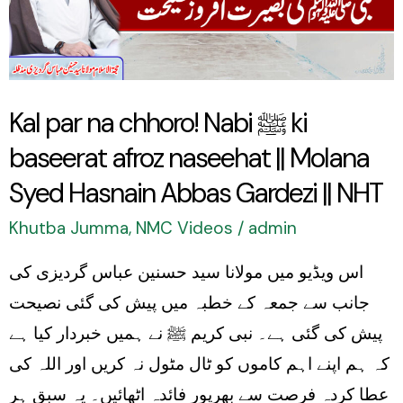
Nabi
ﷺ
ki
baseerat
Kal par na chhoro! Nabi ﷺ ki
afroz
baseerat afroz naseehat || Molana
naseehat
||
Syed Hasnain Abbas Gardezi || NHT
Molana
Khutba Jumma
,
NMC Videos
/
admin
Syed
اس ویڈیو میں مولانا سید حسنین عباس گردیزی کی
Hasnain
جانب سے جمعہ کے خطبہ میں پیش کی گئی نصیحت
Abbas
پیش کی گئی ہے۔ نبی کریم ﷺ نے ہمیں خبردار کیا ہے
Gardezi
کہ ہم اپنے اہم کاموں کو ٹال مٹول نہ کریں اور اللہ کی
||
عطا کردہ فرصت سے بھرپور فائدہ اٹھائیں۔ یہ سبق ہر
NHT