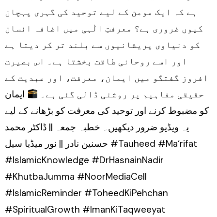
ہے کہ ایک مومن کے لیے توحید کی گہری پہچان
کیوں ضروری ہے؟ معرفتِ الٰہی میں اضافہ انسان
کو دنیاوی پریشانیوں سے بلند تر کر دیتا ہے
اور اسے روحانی طاقت بخشتا ہے۔ اس بصیرت
افروز گفتگو میں ایمان، معرفت، اور عبدیت کے
حقیقی مفاہیم پر روشنی ڈالی گئی ہے۔
ایمان
کو مضبوط کرنے اور توحید کی معرفت کو بڑھانے کے لیے
یہ ویڈیو ضرور دیکھیں۔ خطبہ جمعہ || ڈاکٹر محمد
حسنین نادر || نور میڈیا سیل #Tauheed #Ma‘rifat
#IslamicKnowledge #DrHasnainNadir
#KhutbaJumma #NoorMediaCell
#IslamicReminder #ToheedKiPehchan
#SpiritualGrowth #ImanKiTaqweeyat