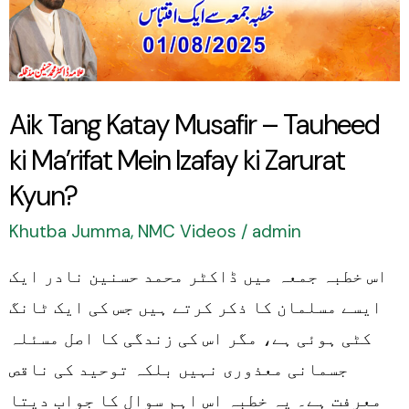
–
Tauheed
ki
Ma’rifat
Aik Tang Katay Musafir – Tauheed
Mein
ki Ma’rifat Mein Izafay ki Zarurat
Izafay
ki
Kyun?
Zarurat
Khutba Jumma
,
NMC Videos
/
admin
Kyun?
اس خطبہ جمعہ میں ڈاکٹر محمد حسنین نادر ایک
ایسے مسلمان کا ذکر کرتے ہیں جس کی ایک ٹانگ
کٹی ہوئی ہے، مگر اس کی زندگی کا اصل مسئلہ
جسمانی معذوری نہیں بلکہ توحید کی ناقص
معرفت ہے۔ یہ خطبہ اس اہم سوال کا جواب دیتا