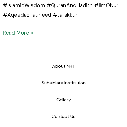
#IslamicWisdom #QuranAndHadith #IlmONur
#AqeedaETauheed #tafakkur
Read More »
About NHT
Subsidiary Institution
Gallery
Contact Us