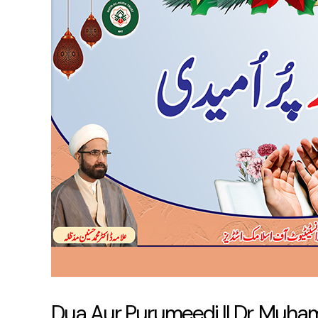
Purumeedi
||
Dr.
Muhammad
Hasnain
Dua Aur Purumeedi || Dr. Muh