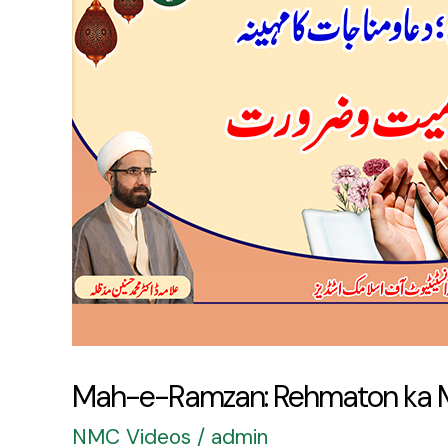
Rehmaton
ka
Mahina,
Dua
o
Munajat
ki
Fazilat
aur
Ahmiyat
Mah-e-Ramzan: Rehmaton ka Mah
NMC Videos
/
admin