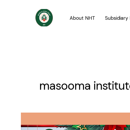
Skip
to
About NHT
Subsidiary 
content
masooma institute
Dua
Aur