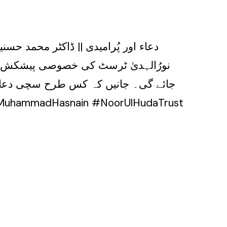
نورُالہدیٰ ٹرسٹ کی خصوصی پیشکش! ڈا
جائے گی۔ جانیں کہ کس طرح سچی دعا ا