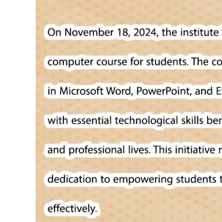
Quarterly
Exams