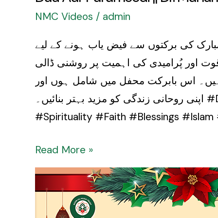
NMC Videos
/
admin
ر محمد حسنین || نورُالہدیٰ ٹرسٹ || ماہِ رمضان 2025 رمضان المبارک کی برکتوں سے فیض یاب ہونے کے لیے
ت اور پُرامیدی کی اہمیت پر روشنی ڈالی
ہیں۔ اس بابرکت محفل میں شامل ہوں اور
اپنی روحانی زندگی کو مزید بہتر بنائیں۔ #Dua #Hope #Purumeedi #Ramadan2025 #DrMuhammadHasnain #NoorUlHudaTrust
#Spirituality #Faith #Blessings #Isla
Read More »
Mah-
e-
Ramzan: