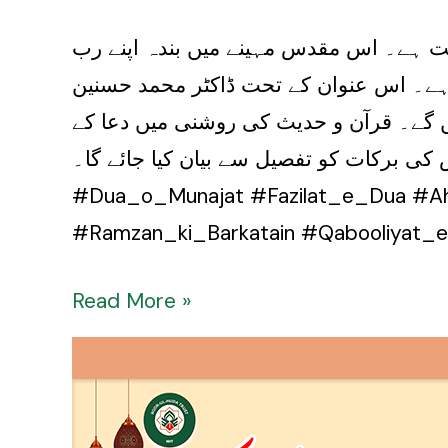
یت ہے۔ اس مقدس مہینے میں بندہ اپنے رب
 ہے۔ اس عنوان کے تحت ڈاکٹر محمد حسنین
 گے۔ قرآن و حدیث کی روشنی میں دعا کے
ولیت کے اوقات اور اس کی برکات کو تفصیل سے بیان کیا جائے گا۔
#Dua_o_Munajat #Fazilat_e_Dua #A
#Ramzan_ki_Barkatain #Qabooliyat_
Read More »
Munajaat
Mah-
e-