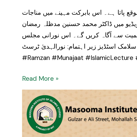
وقع پاتا ہے۔ اس بابرکت مہینے میں مناجات
یڈیو میں ڈاکٹر محمد حسنین مدظلہ رمضان
اہمیت سے آگاہ کریں گے۔ اس نورانی مجلس
لامک اسٹڈیز زیر اہتمام: نورالہدیٰ ٹرسٹ
Read More »
Special
Computer
Course
&