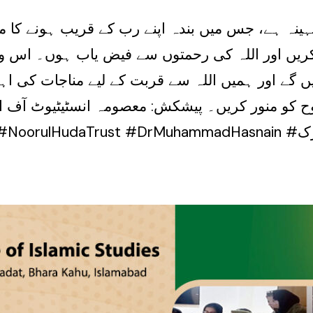
مہینہ ہے، جس میں بندہ اپنے رب کے قریب ہونے کا م
کریں اور اللہ کی رحمتوں سے فیض یاب ہوں۔ اس و
یں گے اور ہمیں اللہ سے قربت کے لیے مناجات کی 
ح کو منور کریں۔ پیشکش: معصومہ انسٹیٹیوٹ آف اس
#Ramzan