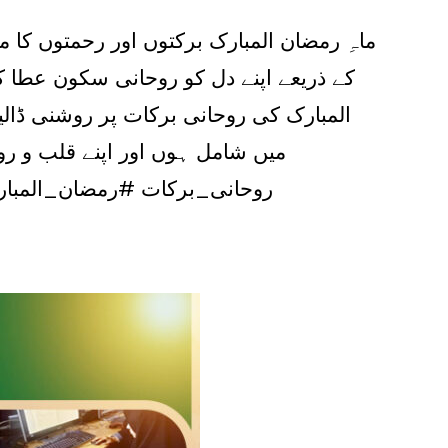
ماہِ رمضان المبارک برکتوں اور رحمتوں کا 
کے ذریعے اپنے دل کو روحانی سکون عطا 
المبارک کی روحانی برکات پر روشنی ڈال
میں شامل ہوں اور اپنے قلب و رو
 #Munajaat #IslamicLecture #NoorulHudaTrust #DrMuhammadHasnain #روحانی_برکات #رمضان_المبارک