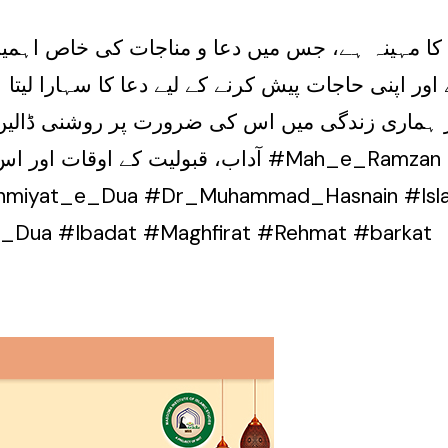
 کا مہینہ ہے، جس میں دعا و مناجات کی خاص اہم
اپنی حاجات پیش کرنے کے لیے دعا کا سہارا لیتا
ر ہماری زندگی میں اس کی ضرورت پر روشنی ڈالیں
آداب، قب #Mah_e_Ramzan #Rehmaton_ka_Mahina
hmiyat_e_Dua #Dr_Muhammad_Hasnain #Isl
e_Dua #Ibadat #Maghfirat #Rehmat #barkat