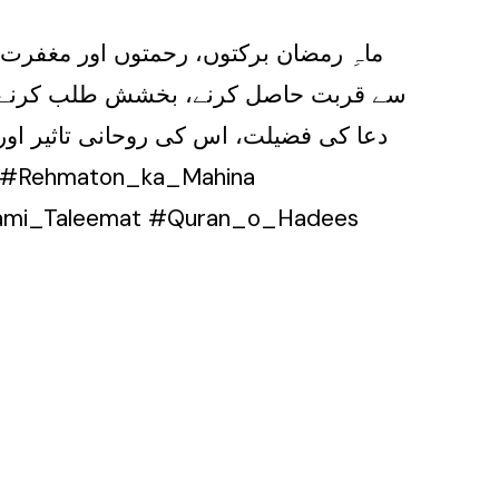
ماہِ رمضان برکتوں، رحمتوں اور مغفرت
سے قربت حاصل کرنے، بخشش طلب کرنے اور 
دعا کی فضیلت، اس کی روحانی تاثیر او
ami_Taleemat #Quran_o_Hadees