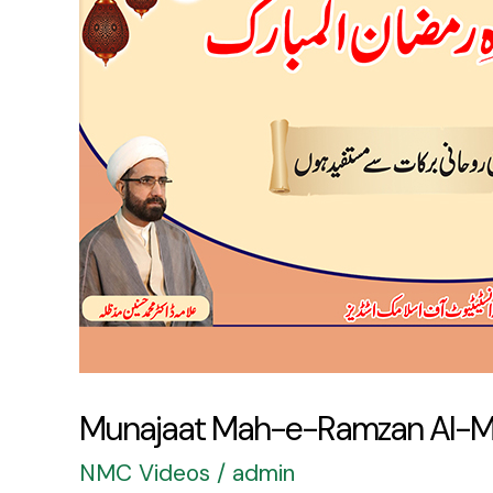
Ramzan
Al-
Mubarak
Munajaat Mah-e-Ramzan Al-M
NMC Videos
/
admin