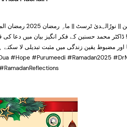
دعاء اور پُرامیدی || ڈاکٹ
کٹر محمد حسنین کے فکر انگیز بیان میں دعا کی قو
ور مضبوط یقین زندگی میں مثبت تبدیلی لا سکتے 
m #RamadanReflections