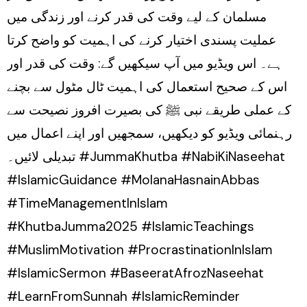
مسلمان کے لیے وقت کی قدر کرنے اور زندگی میں
عملیت پسندی اختیار کرنے کی اہمیت کو واضح کرتا
ہے۔ اس ویڈیو میں آپ سیکھیں گے: وقت کی قدر اور
اس کے صحیح استعمال کی اہمیت ٹال مٹول سے بچنے
کے عملی طریقے نبی ﷺ کی بصیرت افروز نصیحت سے
رہنمائی ویڈیو کو دیکھیں، سمجھیں اور اپنے اعمال میں
تبدیلی لائیں۔ #JummaKhutba #NabiKiNaseehat
#IslamicGuidance #MolanaHasnainAbbas
#TimeManagementInIslam
#KhutbaJumma2025 #IslamicTeachings
#MuslimMotivation #ProcrastinationInIslam
#IslamicSermon #BaseeratAfrozNaseehat
#LearnFromSunnah #IslamicReminder