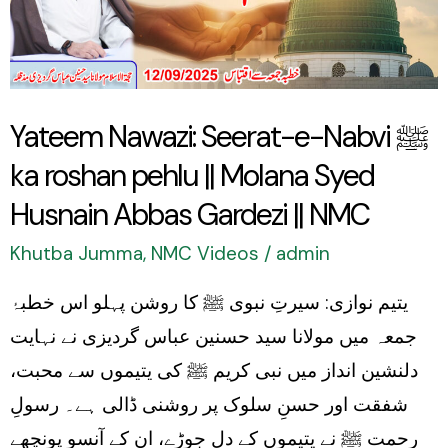
Nabvi
ﷺ
ka
roshan
Yateem Nawazi: Seerat-e-Nabvi ﷺ
pehlu
ka roshan pehlu || Molana Syed
||
Molana
Husnain Abbas Gardezi || NMC
Syed
Khutba Jumma
,
NMC Videos
/
admin
Husnain
یتیم نوازی: سیرتِ نبوی ﷺ کا روشن پہلو اس خطبۂ
Abbas
جمعہ میں مولانا سید حسنین عباس گردیزی نے نہایت
Gardezi
دلنشین انداز میں نبی کریم ﷺ کی یتیموں سے محبت،
||
شفقت اور حسنِ سلوک پر روشنی ڈالی ہے۔ رسولِ
NMC
رحمت ﷺ نے یتیموں کے دل جوڑے، ان کے آنسو پونچھے