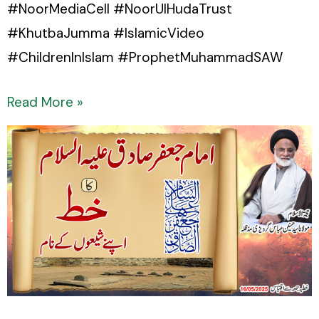
#NoorMediaCell #NoorUlHudaTrust
#KhutbaJumma #IslamicVideo
#ChildrenInIslam #ProphetMuhammadSAW
Read More »
Imam
Jafar
Sadiq
(a.s)
ka
khat
apne
Shiaon