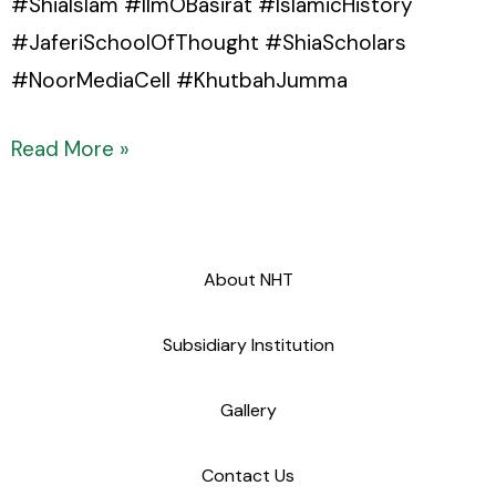
#ShiaIslam #IlmOBasirat #IslamicHistory
#JaferiSchoolOfThought #ShiaScholars
#NoorMediaCell #KhutbahJumma
Read More »
About NHT
Subsidiary Institution
Gallery
Contact Us