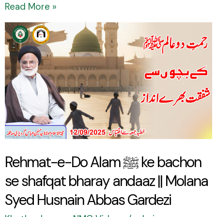
Read More »
Rehmat-
e-
Do
Alam
ﷺ
ke
bachon
se
Rehmat-e-Do Alam ﷺ ke bachon
shafqat
se shafqat bharay andaaz || Molana
bharay
andaaz
Syed Husnain Abbas Gardezi
||