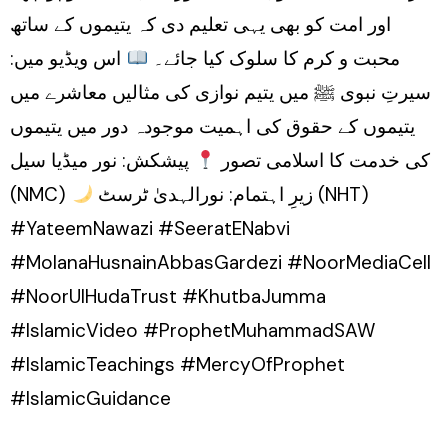
اور امت کو بھی یہی تعلیم دی کہ یتیموں کے ساتھ
محبت و کرم کا سلوک کیا جائے۔
اس ویڈیو میں:
سیرتِ نبوی ﷺ میں یتیم نوازی کی مثالیں معاشرے میں
یتیموں کے حقوق کی اہمیت موجودہ دور میں یتیموں
کی خدمت کا اسلامی تصور
پیشکش: نور میڈیا سیل
زیرِ اہتمام: نورالہدیٰ ٹرسٹ (NHT)
(NMC)
#YateemNawazi #SeeratENabvi
#MolanaHusnainAbbasGardezi #NoorMediaCell
#NoorUlHudaTrust #KhutbaJumma
#IslamicVideo #ProphetMuhammadSAW
#IslamicTeachings #MercyOfProphet
#IslamicGuidance