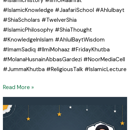
#IslamicHistory #IlmOMaarifat
#IslamicKnowledge #JaafariSchool #Ahlulbayt
#ShiaScholars #TwelverShia
#IslamicPhilosophy #ShiaThought
#KnowledgeInIslam #AhlulBaytWisdom
#ImamSadiq #IlmiMohaaz #FridayKhutba
#MolanaHusnainAbbasGardezi #NoorMediaCell
#JummaKhutba #ReligiousTalk #IslamicLecture
Read More »
Madrasah-
e-
Sadiq