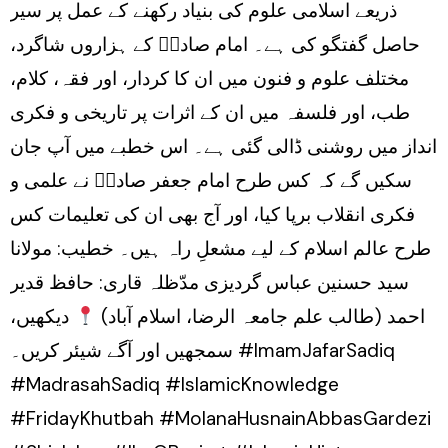
ذریعے اسلامی علوم کی بنیاد رکھنے کے عمل پر سیر
حاصل گفتگو کی ہے۔ امام صادقؑ کے ہزاروں شاگرد،
مختلف علوم و فنون میں ان کا کردار، اور فقہ، کلام،
طب، اور فلسفہ میں ان کے اثرات پر تاریخی و فکری
انداز میں روشنی ڈالی گئی ہے۔ اس خطبے میں آپ جان
سکیں گے کہ کس طرح امام جعفر صادقؑ نے علمی و
فکری انقلاب برپا کیا، اور آج بھی ان کی تعلیمات کس
طرح عالم اسلام کے لیے مشعلِ راہ ہیں۔ خطیب: مولانا
سید حسنین عباس گردیزی مدّظلہ قاری: حافظ قدیر
احمد (طالب علم جامعہ الرضا، اسلام آباد)
دیکھیں،
سمجھیں اور آگے شیئر کریں۔ #ImamJafarSadiq
#MadrasahSadiq #IslamicKnowledge
#FridayKhutbah #MolanaHusnainAbbasGardezi