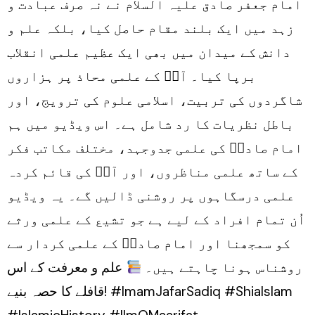
امام جعفر صادق علیہ السلام نے نہ صرف عبادت و
زہد میں ایک بلند مقام حاصل کیا، بلکہ علم و
دانش کے میدان میں بھی ایک عظیم علمی انقلاب
برپا کیا۔ آپؑ کے علمی محاذ پر ہزاروں
شاگردوں کی تربیت، اسلامی علوم کی ترویج، اور
باطل نظریات کا رد شامل ہے۔ اس ویڈیو میں ہم
امام صادقؑ کی علمی جدوجہد، مختلف مکاتب فکر
کے ساتھ علمی مناظروں، اور آپؑ کی قائم کردہ
علمی درسگاہوں پر روشنی ڈالیں گے۔ یہ ویڈیو
اُن تمام افراد کے لیے ہے جو تشیع کے علمی ورثے
کو سمجھنا اور امام صادقؑ کے علمی کردار سے
روشناس ہونا چاہتے ہیں۔
علم و معرفت کے اس
قافلے کا حصہ بنیے! #ImamJafarSadiq #ShiaIslam