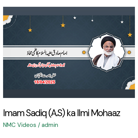
Imam
Sadiq
(A.S)
ka
Ilmi
Mohaaz
Imam Sadiq (A.S) ka Ilmi Mohaaz
NMC Videos
/
admin