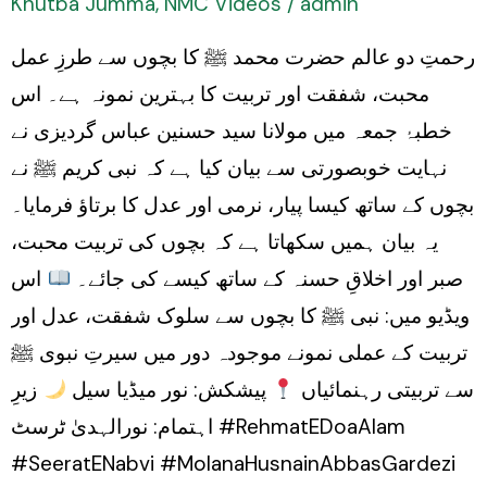
Khutba Jumma
,
NMC Videos
/
admin
Molana
رحمتِ دو عالم حضرت محمد ﷺ کا بچوں سے طرزِ عمل
Syed
محبت، شفقت اور تربیت کا بہترین نمونہ ہے۔ اس
Husnain
خطبۂ جمعہ میں مولانا سید حسنین عباس گردیزی نے
Abbas
نہایت خوبصورتی سے بیان کیا ہے کہ نبی کریم ﷺ نے
Gardezi
بچوں کے ساتھ کیسا پیار، نرمی اور عدل کا برتاؤ فرمایا۔
یہ بیان ہمیں سکھاتا ہے کہ بچوں کی تربیت محبت،
صبر اور اخلاقِ حسنہ کے ساتھ کیسے کی جائے۔
اس
ویڈیو میں: نبی ﷺ کا بچوں سے سلوک شفقت، عدل اور
تربیت کے عملی نمونے موجودہ دور میں سیرتِ نبوی ﷺ
سے تربیتی رہنمائیاں
پیشکش: نور میڈیا سیل
زیرِ
اہتمام: نورالہدیٰ ٹرسٹ #RehmatEDoaAlam
#SeeratENabvi #MolanaHusnainAbbasGardezi