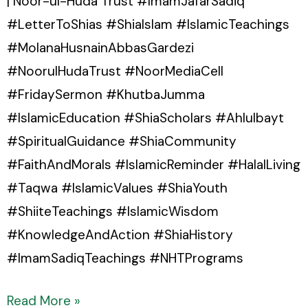
| Noor-ul-Huda Trust #ImamJafarSadiq
#LetterToShias #ShiaIslam #IslamicTeachings
#MolanaHusnainAbbasGardezi
#NoorulHudaTrust #NoorMediaCell
#FridaySermon #KhutbaJumma
#IslamicEducation #ShiaScholars #Ahlulbayt
#SpiritualGuidance #ShiaCommunity
#FaithAndMorals #IslamicReminder #HalalLiving
#Taqwa #IslamicValues #ShiaYouth
#ShiiteTeachings #IslamicWisdom
#KnowledgeAndAction #ShiaHistory
#ImamSadiqTeachings #NHTPrograms
Read More »