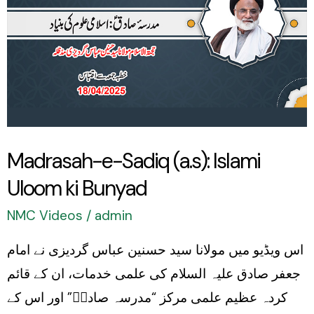
(a.s):
Islami
Uloom
ki
Bunyad
Madrasah-e-Sadiq (a.s): Islami
Uloom ki Bunyad
NMC Videos
/
admin
اس ویڈیو میں مولانا سید حسنین عباس گردیزی نے امام
جعفر صادق علیہ السلام کی علمی خدمات، ان کے قائم
کردہ عظیم علمی مرکز “مدرسہ صادقؑ” اور اس کے