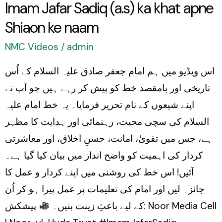
Imam Jafar Sadiq (a.s) ka khat apne
ke
Shiaon ke naam
naam
NMC Videos
/
admin
اس ویڈیو میں ہم امام جعفر صادق علیہ السلام کے اُس
تاریخی اور بامقصد خط کو پیش کر رہے ہیں جو آپ نے
اپنے شیعوں کے نام تحریر فرمایا۔ یہ خط امام علیہ
السلام کی سچی محبت، رہنمائی اور ہدایت کا مظہر
ہے، جس میں تقویٰ، امانت، حسنِ اخلاق، اور معاشرتی
کردار کی اہمیت کو واضح انداز میں بیان کیا گیا ہے۔
آئیں! اس خط کی روشنی میں اپنے کردار و عمل کا
جائزہ لیں اور امام کی تعلیمات پر عمل پیرا ہو کر اُن
کے لیے باعثِ زینت بنیں۔
پیشکش: Noor Media Cell