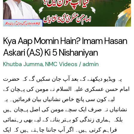
Imam
Hasan
Askari
(A.S)
Kya Aap Momin Hain? Imam Hasan
Ki
Askari (A.S) Ki 5 Nishaniyan
5
Nishaniyan
Khutba Jumma
,
NMC Videos
/
admin
یہ ویڈیو دیکھنے کے بعد آپ جان سکیں گے کہ حضرت
امام حسن عسکری علیہ السلام نے مومن کی پہچان کے
لیے کون سی پانچ خاص نشانیاں بیان فرمائیں۔ یہ
نشانیاں نہ صرف ایک سچے مومن کی اصل پہچان ہیں
بلکہ ہماری زندگی کو بہتر بنانے کے لیے بھی رہنمائی
فراہم کرتی ہیں۔ اگر آپ جاننا چاہتے ہیں کہ ایک