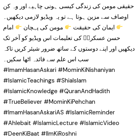
حقیقی مومن کی زندگی کیسی ہونی چاہیے اور وہ کن
اوصاف سے مزین ہوتا ہے تو یہ ویڈیو لازمی دیکھیں۔
ایمان کی حقیقت
مومن کی پہچان
امام
حسن عسکریؑ کی تعلیمات اس ویڈیو کو آخر تک
دیکھیں اور اپنے دوستوں کے ساتھ ضرور شیئر کریں تاکہ
سب اس علم سے فائدہ اٹھا سکیں۔
#ImamHasanAskari #MominKiNishaniyan
#IslamicTeachings #ShiaIslam
#IslamicKnowledge #QuranAndHadith
#TrueBeliever #MominKiPehchan
#ImamHasanAskariAS #IslamicReminder
#Ahlebait #IslamicLecture #IslamicVideo
#DeenKiBaat #IlmKiRoshni