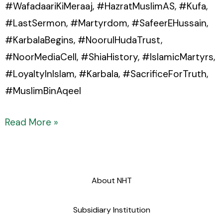
#WafadaariKiMeraaj, #HazratMuslimAS, #Kufa,
#LastSermon, #Martyrdom, #SafeerEHussain,
#KarbalaBegins, #NoorulHudaTrust,
#NoorMediaCell, #ShiaHistory, #IslamicMartyrs,
#LoyaltyInIslam, #Karbala, #SacrificeForTruth,
#MuslimBinAqeel
Read More »
About NHT
Subsidiary Institution