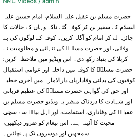
NMC Videos
/
admin
aur
حضرت مسلم بن عقیل علیہ السلام، امام حسین علیہ
Shahadat
السلام کے سفیر بن کر کوفہ گئے تاکہ وہاں کے حالات کا
جائزہ لے کر امام کو آگاہ کریں۔ کوفہ کے لوگوں کی بے
وفائی، اور حضرت مسلمؑ کی تنہائی و مظلومیت نے
کربلا کی بنیاد رکھ دی۔ اس ویڈیو میں ملاحظہ کریں:
حضرت مسلمؑ کا کوفہ میں داخلہ اور عوامی استقبال
کوفیوں کی بدلتی وفاداریاں دارالامارہ میں آخری خطبہ
اور حق کی گواہی حضرت مسلمؑ کی عظیم قربانی
اور شہادت کا دردناک منظر یہ ویڈیو حضرت مسلم بن
عقیلؑ کی وفاداری، استقامت، اور اہل بیتؑ سے سچی
محبت کا آئینہ ہے۔ اس پیغام کو ضرور دیکھیں،
سمجھیں اور دوسروں تک پہنچائیں۔