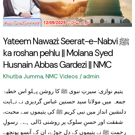
Nabvi
ﷺ
ka
roshan
Yateem Nawazi: Seerat-e-Nabvi ﷺ
pehlu
ka roshan pehlu || Molana Syed
||
Molana
Husnain Abbas Gardezi || NMC
Syed
Khutba Jumma
,
NMC Videos
/
admin
Husnain
یتیم نوازی: سیرتِ نبوی ﷺ کا روشن پہلو اس خطبۂ
Abbas
جمعہ میں مولانا سید حسنین عباس گردیزی نے نہایت
Gardezi
دلنشین انداز میں نبی کریم ﷺ کی یتیموں سے محبت،
||
شفقت اور حسنِ سلوک پر روشنی ڈالی ہے۔ رسولِ
NMC
رحمت ﷺ نے یتیموں کے دل جوڑے، ان کے آنسو پونچھے