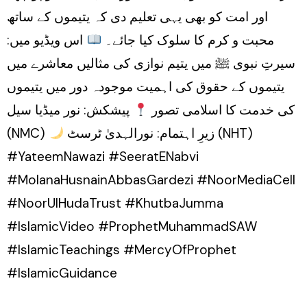
اور امت کو بھی یہی تعلیم دی کہ یتیموں کے ساتھ
محبت و کرم کا سلوک کیا جائے۔
اس ویڈیو میں:
سیرتِ نبوی ﷺ میں یتیم نوازی کی مثالیں معاشرے میں
یتیموں کے حقوق کی اہمیت موجودہ دور میں یتیموں
کی خدمت کا اسلامی تصور
پیشکش: نور میڈیا سیل
زیرِ اہتمام: نورالہدیٰ ٹرسٹ (NHT)
(NMC)
#YateemNawazi #SeeratENabvi
#MolanaHusnainAbbasGardezi #NoorMediaCell
#NoorUlHudaTrust #KhutbaJumma
#IslamicVideo #ProphetMuhammadSAW
#IslamicTeachings #MercyOfProphet
#IslamicGuidance