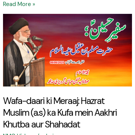
Read More »
Wafa-
daari
ki
Meraaj:
Hazrat
Muslim
(a.s)
ka
Wafa-daari ki Meraaj: Hazrat
Kufa
Muslim (a.s) ka Kufa mein Aakhri
mein
Aakhri
Khutba aur Shahadat
Khutba