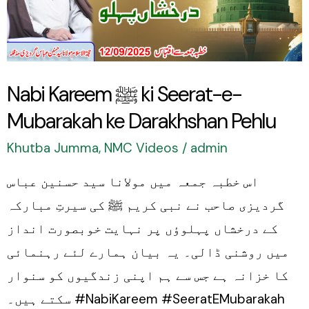
Seerat-
e-
Mubarakah
ke
Nabi Kareem ﷺ ki Seerat-e-
Darakhshan
Mubarakah ke Darakhshan Pehlu
Pehlu
Khutba Jumma
,
NMC Videos
/
admin
اس خطبہ جمعہ میں مولانا سید حسنین عباس
گردیزی صاحب نے نبی کریم ﷺ کی سیرتِ مبارکہ
کے درخشاں پہلوؤں پر نہایت خوبصورت انداز
میں روشنی ڈالی۔ یہ بیان ہمارے لئے رہنمائی
کا خزانہ ہے جس سے ہم اپنی زندگیوں کو سنوار
سکتے ہیں۔ #NabiKareem #SeeratEMubarakah