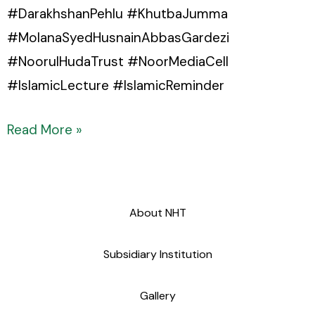
#DarakhshanPehlu #KhutbaJumma
#MolanaSyedHusnainAbbasGardezi
#NoorulHudaTrust #NoorMediaCell
#IslamicLecture #IslamicReminder
Read More »
About NHT
Subsidiary Institution
Gallery