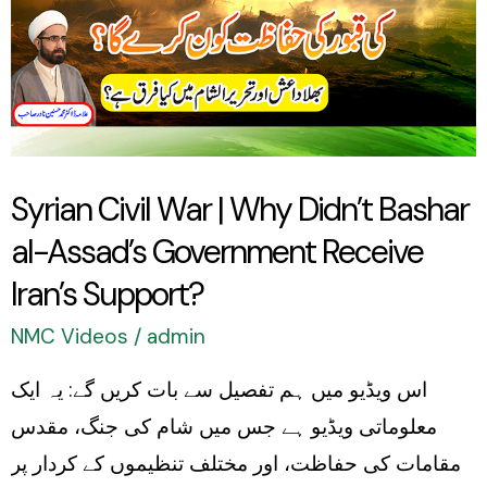
Why
Didn’t
Bashar
al-
Assad’s
Government
Syrian Civil War | Why Didn’t Bashar
Receive
al-Assad’s Government Receive
Iran’s
Iran’s Support?
Support?
NMC Videos
/
admin
اس ویڈیو میں ہم تفصیل سے بات کریں گے: یہ ایک
معلوماتی ویڈیو ہے جس میں شام کی جنگ، مقدس
مقامات کی حفاظت، اور مختلف تنظیموں کے کردار پر