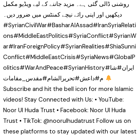
روشنی ڈالی گئی ہے۔ مزید جاننے کے لیے ویڈیو مکمل
دیکھیں اور اپنی رائے نیچے کمنٹس میں ضرور دیں۔
#SyrianCivilWar#BasharAlAssad#IranSyriaRelati
ons#MiddleEastPolitics#SyriaConflict#SyrianW
ar#IranForeignPolicy#SyrianRealities#ShiaSunni
Conflict#MiddleEastCrisis#SyriaNews#GlobalP
olitics#WarAndPeace#SyrianHistory#ایران#شا
م#داعش#تحریرالشام#مقدس_مقامات
Subscribe and hit the bell icon for more Islamic
videos! Stay Connected with Us: • YouTube:
Noor Ul Huda Trust • Facebook: Noor Ul Huda
Trust • TikTok: @noorulhudatrust Follow us on
these platforms to stay updated with our latest