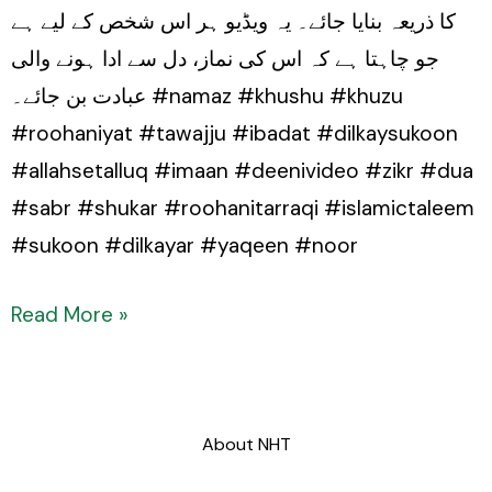
کا ذریعہ بنایا جائے۔ یہ ویڈیو ہر اس شخص کے لیے ہے
جو چاہتا ہے کہ اس کی نماز، دل سے ادا ہونے والی
عبادت بن جائے۔ #namaz #khushu #khuzu
#roohaniyat #tawajju #ibadat #dilkaysukoon
#allahsetalluq #imaan #deenivideo #zikr #dua
#sabr #shukar #roohanitarraqi #islamictaleem
#sukoon #dilkayar #yaqeen #noor
Read More »
About NHT