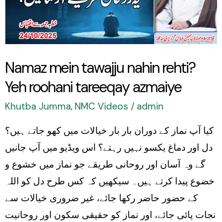
rehti?
Yeh
roohani
tareeqay
Namaz mein tawajju nahin rehti?
azmaiye
Yeh roohani tareeqay azmaiye
Khutba Jumma
,
NMC Videos
/
admin
کیا آپ نماز کے دوران بار بار خیالات میں کھو جاتے ہیں؟
دل اور دماغ یکسو نہیں رہتے؟ اس ویڈیو میں آپ جانیں
گے وہ آسان اور روحانی طریقے جو نماز میں خشوع و
خضوع پیدا کرتے ہیں۔ سیکھیں کہ کس طرح دل کو اللہ
کے حضور حاضر رکھا جائے، غیر ضروری خیالات سے
نجات پائی جائے، اور نماز کو حقیقی سکون اور روحانیت