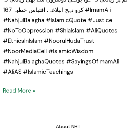
کرو نہج البلاغہ، اقتباس خطبہ 167 #ImamAli
#NahjulBalagha #IslamicQuote #Justice
#NoToOppression #ShiaIslam #AliQuotes
#EthicsInIslam #NoorulHudaTrust
#NoorMediaCell #IslamicWisdom
#NahjulBalaghaQuotes #SayingsOfImamAli
#AliAS #IslamicTeachings
Read More »
About NHT