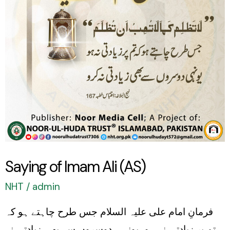
(AS)
Saying of Imam Ali (AS)
NHT
/
admin
فرمانِ امام علی علیہ السلام جس طرح چاہتے ہو کہ
تم پر زیادتی نہ ہو، یونہی دوسروں سے بھی زیادتی نہ