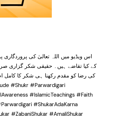
اس ویڈیو میں اللہ تعالیٰ کی پروردگاری 
کے کیا تقاضے ہیں۔ حقیقی شکر گزاری صرف ز
کی رضا کو مقدم رکھنا ہی شکر کا کامل اظ
lAwareness #IslamicTeachings #Faith
 #Parwardigari #ShukarAdaKarna
kar #ZabaniShukar #AmaliShukar