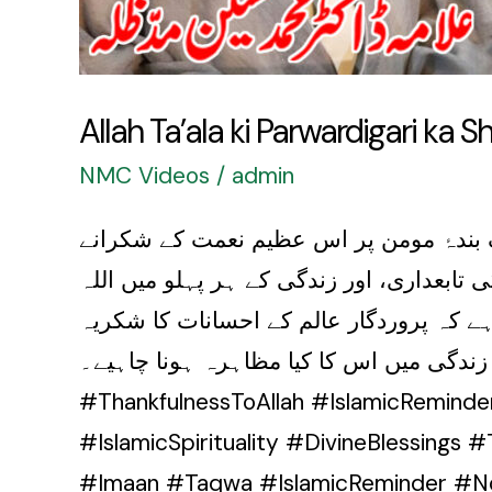
Allah Ta’ala ki Parwardigari ka
NMC Videos
/
admin
ایک بندۂ مومن پر اس عظیم نعمت کے شکرانے
ابعداری، اور زندگی کے ہر پہلو میں اللہ
ے کہ پروردگار عالم کے احسانات کا شکریہ
یا جائے اور ہماری عملی زندگی میں اس کا کیا مظاہرہ ہونا چاہیے۔
#ThankfulnessToAllah #IslamicReminde
#IslamicSpirituality #DivineBlessings
#Imaan #Taqwa #IslamicReminder #No