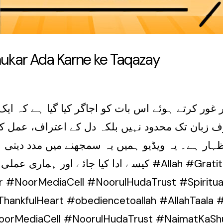
 Shukar Ada Karne ke Taqazay
پر غور کرتے ہوئے اس بات کو اجاگر کیا گیا ہے کہ 
بان تک محدود نہیں بلکہ دل کے اعتراف، عمل کی ت
ہار ہے۔ یہ ویڈیو ہمیں یہ سمجھنے میں مدد دیتی ہ
کیسے ادا ک #Allah #Gratitude #Shukr #Parwardigari
r #NoorMediaCell #NoorulHudaTrust #Spiritua
 #ThankfulHeart #obediencetoallah #AllahTaala
orMediaCell #NoorulHudaTrust #NaimatKaShu