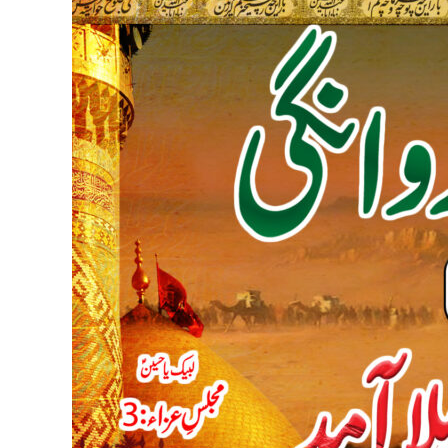
Rawanagi
aur
2
Muharram
Karbala
Aamad
||
Muharram
2025