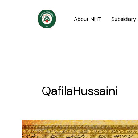
Skip
to
About NHT
Subsidiary 
content
QafilaHussaini
Madina
se