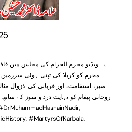
25
محرم کو کربلا کی تپتی ہوئی سرزمین پر
صبر، استقامت، اور قربانی کی لازوال مثا
روحانی پیغام کو نہایت درد و سوز کے ساتھ ب
micHistory, #MartyrsOfKarbala,