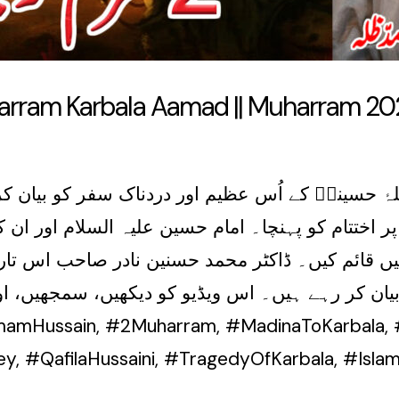
arram Karbala Aamad || Muharram 20
 اختتام کو پہنچا۔ امام حسین علیہ السلام اور ان 
لیں قائم کیں۔ ڈاکٹر محمد حسنین نادر صاحب اس تا
یان کر رہے ہیں۔ اس ویڈیو کو دیکھیں، سمجھیں، اور 
ey, #QafilaHussaini, #TragedyOfKarbala, #Isla