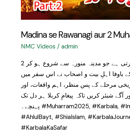
Madina se Rawanagi aur 2 Muh
NMC Videos
/
admin
یہ ویڈیو محرم الحرام کی مجلس میں قافلۂ حسینیؑ کے اُس عظیم اور دردناک سفر کو بیان کرتی ہے جو مدینہ منورہ سے شروع ہو کر 2
کے باوفا اہلِ بیت و اصحاب نے اس سفر میں
ریخی مرحلے کے پس منظر، اہم واقعات، اور
آگے شیئر کریں تاکہ پیغامِ کربلا ہر دل تک
پہنچے۔ #Muharram2025, #Karbala, #ImamHussain, #2Muharram, #MadinaToKarbala, #DrMuhammadHasnainNadir,
#AhlulBayt, #ShiaIslam, #KarbalaJourn
#KarbalaKaSafar