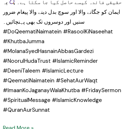
حقیقی فائدہ کیسے حاصل کیا جا سکتا ہے۔
یہ
ایمان کو جگانے والا اور سوچ بدل دینے والا پیغام ضرور
سنیں اور دوسروں تک بھی پہنچائیں۔
#DoQeematiNaimatein #RasoolKiNaseehat
#KhutbaJumma
#MolanaSyedHasnainAbbasGardezi
#NoorulHudaTrust #IslamicReminder
#DeeniTaleem #IslamicLecture
#QeematiNaimatein #SehatAurWaqt
#ImaanKoJaganayWalaKhutba #FridaySermon
#SpiritualMessage #IslamicKnowledge
#QuranAurSunnat
Read More »