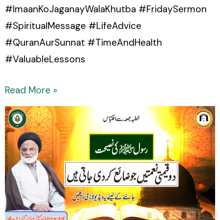
#ImaanKoJaganayWalaKhutba #FridaySermon
#SpiritualMessage #LifeAdvice
#QuranAurSunnat #TimeAndHealth
#ValuableLessons
Read More »
Do
Qeemati
Naimatein
Jo
Zaya
Kar
Di