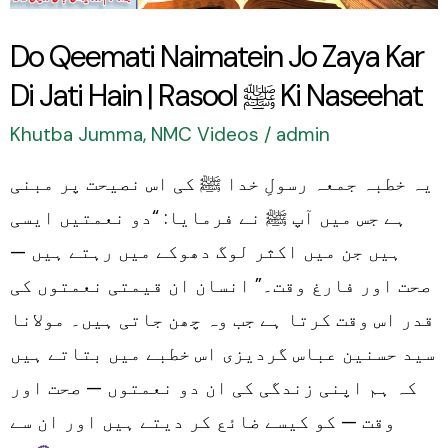
Jati
Do Qeemati Naimatein Jo Zaya Kar
Hain
Di Jati Hain | Rasool ﷺ Ki Naseehat
|
Rasool
Khutba Jumma
,
NMC Videos
/
admin
ﷺ
یہ خطبہ جمعہ رسولِ خدا ﷺ کی اس نصیحت پر مبنی
Ki
ہے جس میں آپ ﷺ نے فرمایا: “دو نعمتیں ایسی
Naseehat
ہیں جن میں اکثر لوگ دھوکے میں رہتے ہیں —
صحت اور فارغ وقت۔” انسان ان قیمتی نعمتوں کی
قدر اس وقت کرتا ہے جب وہ چھن جاتی ہیں۔ مولانا
سید حسنین عباس گردیزی اس خطبے میں بتاتے ہیں
کہ ہم اپنی زندگی کی ان دو نعمتوں — صحت اور
وقت — کو کیسے ضائع کر دیتے ہیں اور ان سے