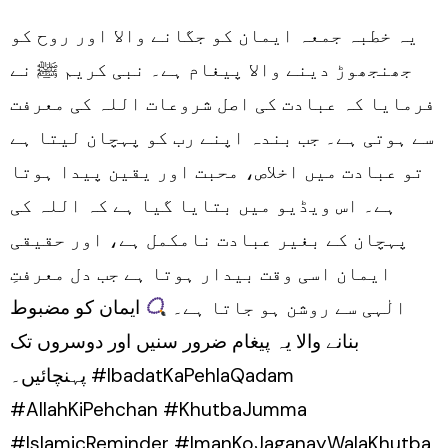
Khutba
یہ خطبہ جمعہ ایمان کو جگانے والا اور روح کو
Jumma
جھنجھوڑ دینے والا پیغام ہے۔ نبی کریم ﷺ نے
فرمایا کہ عبادت کی اصل شروعات اللہ کی معرفت
سے ہوتی ہے۔ جب بندہ اپنے رب کو پہچان لیتا ہے
تو عبادت میں اخلاص، محبت اور یقین پیدا ہوتا
ہے۔ اس ویڈیو میں بتایا گیا ہے کہ اللہ کی
پہچان کے بغیر عبادت نامکمل ہے، اور حقیقی
ایمان اسی وقت بیدار ہوتا ہے جب دل معرفتِ
الٰہی سے روشن ہو جاتا ہے۔
ایمان کو مضبوط
بنانے والا یہ پیغام ضرور سنیں اور دوسروں تک
پہنچائیں۔ #IbadatKaPehlaQadam
#AllahKiPehchan #KhutbaJumma
#IslamicReminder #ImanKoJaganayWalaKhutba