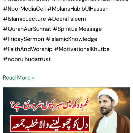
#NoorMediaCell #MolanaHabibUlHassan
#IslamicLecture #DeeniTaleem
#QuranAurSunnat #SpiritualMessage
#FridaySermon #IslamicKnowledge
#FaithAndWorship #MotivationalKhutba
#noorulhudatrust
Read More »
Gham
o
Dukh
Mein
Sabar