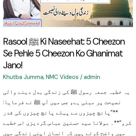
5
Cheezon
Se
Pehle
Rasool ﷺ Ki Naseehat: 5 Cheezon
5
Se Pehle 5 Cheezon Ko Ghanimat
Cheezon
Ko
Jano!
Ghanimat
Khutba Jumma
,
NMC Videos
/
admin
Jano!
یہ خطبہ جمعہ رسول ﷺ کی زندگی بدل دینے والی
نصیحت پر مبنی ہے، جس میں آپ ﷺ نے فرمایا:
**”پانچ چیزوں سے پہلے پانچ چیزوں کی قدر
کرو”**۔ مولانا سید حسنین عباس گردیزی اس خطبے
میں واضح کرتے ہیں کہ انسان اپنی زندگی میں