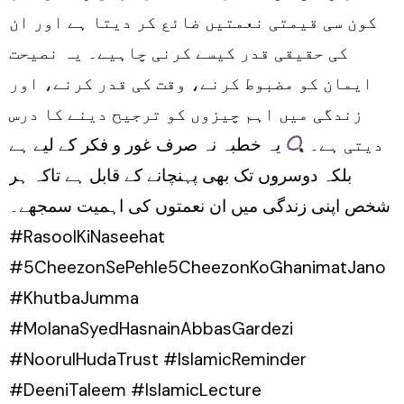
کون سی قیمتی نعمتیں ضائع کر دیتا ہے اور ان
کی حقیقی قدر کیسے کرنی چاہیے۔ یہ نصیحت
ایمان کو مضبوط کرنے، وقت کی قدر کرنے، اور
زندگی میں اہم چیزوں کو ترجیح دینے کا درس
دیتی ہے۔
یہ خطبہ نہ صرف غور و فکر کے لیے ہے
بلکہ دوسروں تک بھی پہنچانے کے قابل ہے تاکہ ہر
شخص اپنی زندگی میں ان نعمتوں کی اہمیت سمجھے۔
#RasoolKiNaseehat
#5CheezonSePehle5CheezonKoGhanimatJano
#KhutbaJumma
#MolanaSyedHasnainAbbasGardezi
#NoorulHudaTrust #IslamicReminder
#DeeniTaleem #IslamicLecture