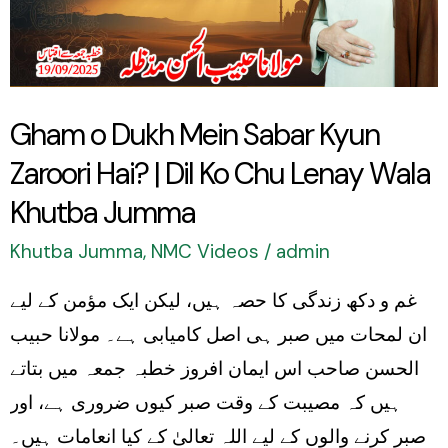
Kyun
Zaroori
Hai?
Gham o Dukh Mein Sabar Kyun
|
Zaroori Hai? | Dil Ko Chu Lenay Wala
Dil
Ko
Khutba Jumma
Chu
Khutba Jumma
,
NMC Videos
/
admin
Lenay
غم و دکھ زندگی کا حصہ ہیں، لیکن ایک مؤمن کے لیے
Wala
ان لمحات میں صبر ہی اصل کامیابی ہے۔ مولانا حبیب
Khutba
الحسن صاحب اس ایمان افروز خطبہ جمعہ میں بتاتے
Jumma
ہیں کہ مصیبت کے وقت صبر کیوں ضروری ہے، اور
صبر کرنے والوں کے لیے اللہ تعالیٰ کے کیا انعامات ہیں۔