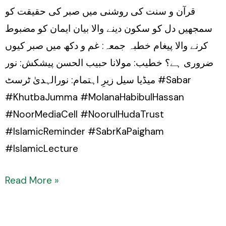
قرآن و سنت کی روشنی میں صبر کی حقیقت کو
سمجھیں دل کو سکون دینے والا بیان ایمان کو مضبوط
کرنے والا پیغام خطبہ جمعہ: غم و دکھ میں صبر کیوں
ضروری ہے؟ خطیب: مولانا حبیب الحسن پیشکش: نور
میڈیا سیل زیرِ اہتمام: نورالہدیٰ ٹرسٹ #Sabar
#KhutbaJumma #MolanaHabibulHassan
#NoorMediaCell #NoorulHudaTrust
#IslamicReminder #SabrKaPaigham
#IslamicLecture
Read More »