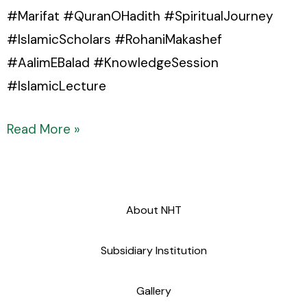
#Marifat #QuranOHadith #SpiritualJourney
#IslamicScholars #RohaniMakashef
#AalimEBalad #KnowledgeSession
#IslamicLecture
Read More »
About NHT
Subsidiary Institution
Gallery