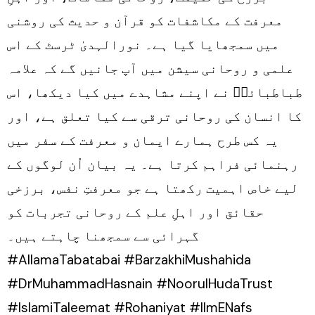
معرفت کے مکاشفات کو قرآن و حدیث کی روشنی
میں سمجھایا گیا ہے۔ نورالہدیٰ ٹرسٹ کے اس
علمی و روحانی سیشن میں آپ جانیں گے کہ علامہ
طباطبائیؒ نے اپنے مشاہدے میں کیا دیکھا، اس
کا انسان کی روحانی ترقی سے کیا تعلق ہے، اور
یہ کس طرح ہمارے ایمان و معرفت کے سفر میں
رہنمائی فراہم کرتا ہے۔ یہ بیان اُن لوگوں کے
لیے خاص اہمیت رکھتا ہے جو معرفتِ نفس، برزخی
حقائق اور اہلِ علم کے روحانی تجربات کو
گہرائی سے سمجھنا چاہتے ہیں۔
#AllamaTabatabai #BarzakhiMushahida
#DrMuhammadHasnain #NoorulHudaTrust
#IslamiTaleemat #Rohaniyat #IlmENafs