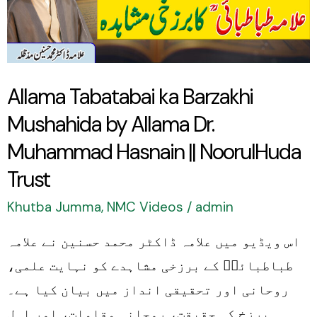
Mushahida
by
Allama
Dr.
Allama Tabatabai ka Barzakhi
Muhammad
Mushahida by Allama Dr.
Hasnain
||
Muhammad Hasnain || NoorulHuda
NoorulHuda
Trust
Trust
Khutba Jumma
,
NMC Videos
/
admin
اس ویڈیو میں علامہ ڈاکٹر محمد حسنین نے علامہ
طباطبائیؒ کے برزخی مشاہدے کو نہایت علمی،
روحانی اور تحقیقی انداز میں بیان کیا ہے۔
برزخ کی حقیقت، روحانی مقامات، اور اہلِ