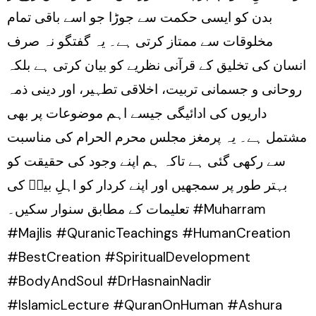
بدن کو ایسی حکمت سے جوڑا جو اسے باقی تمام
مخلوقات سے ممتاز کرتی ہے۔ یہ گفتگو نہ صرف
انسان کی تخلیق کے قرآنی نظریے کو بیان کرتی ہے بلکہ
روحانی و جسمانی تربیت، اخلاقی تطہیر، اور دینی ذمہ
داریوں کی ادائیگی جیسے اہم موضوعات پر بھی
مشتمل ہے۔ یہ پرمغز مجلس محرم الحرام کی مناسبت
سے رکھی گئی ہے تاکہ ہم اپنے وجود کی حقیقت کو
بہتر طور پر سمجھیں اور اپنے کردار کو اہلِ بیتؑ کی
تعلیمات کے مطابق سنوار سکیں۔ #Muharram
#Majlis #QuranicTeachings #HumanCreation
#BestCreation #SpiritualDevelopment
#BodyAndSoul #DrHasnainNadir
#IslamicLecture #QuranOnHuman #Ashura