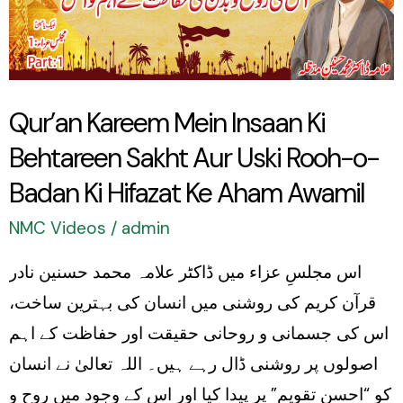
Ki
Behtareen
Sakht
Aur
Qur’an Kareem Mein Insaan Ki
Uski
Behtareen Sakht Aur Uski Rooh-o-
Rooh-
o-
Badan Ki Hifazat Ke Aham Awamil
Badan
NMC Videos
/
admin
Ki
اس مجلسِ عزاء میں ڈاکٹر علامہ محمد حسنین نادر
Hifazat
قرآن کریم کی روشنی میں انسان کی بہترین ساخت،
Ke
اس کی جسمانی و روحانی حقیقت اور حفاظت کے اہم
Aham
اصولوں پر روشنی ڈال رہے ہیں۔ اللہ تعالیٰ نے انسان
Awamil
کو “احسنِ تقویم” پر پیدا کیا اور اس کے وجود میں روح و