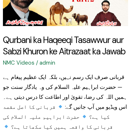
aur
Sabzi
Khuron
ke
Qurbani ka Haqeeqi Tasawwur aur
Aitrazaat
Sabzi Khuron ke Aitrazaat ka Jawab
ka
Jawab
NMC Videos
/
admin
قربانی صرف ایک رسم نہیں، بلکہ ایک عظیم پیغام ہے
— حضرت ابراہیم علیہ السلام کی وہ یادگار سنت جو
ہمیں اللہ کی رضا، تقویٰ اور اطاعت کا درس دیتی ہے۔
اس ویڈیو میں آپ جانیں گے:
قربانی کا اصل مقصد
کیا ہے؟
حضرت ابراہیم علیہ السلام کی
قربانی کا واقعہ ہمیں کیا سکھاتا ہے؟