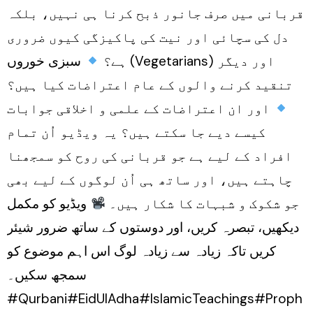
قربانی میں صرف جانور ذبح کرنا ہی نہیں، بلکہ
دل کی سچائی اور نیت کی پاکیزگی کیوں ضروری
ہے؟
سبزی خوروں (Vegetarians) اور دیگر
تنقید کرنے والوں کے عام اعتراضات کیا ہیں؟
اور ان اعتراضات کے علمی و اخلاقی جوابات
کیسے دیے جا سکتے ہیں؟ یہ ویڈیو اُن تمام
افراد کے لیے ہے جو قربانی کی روح کو سمجھنا
چاہتے ہیں، اور ساتھ ہی اُن لوگوں کے لیے بھی
جو شکوک و شبہات کا شکار ہیں۔
ویڈیو کو مکمل
دیکھیں، تبصرہ کریں، اور دوستوں کے ساتھ ضرور شیئر
کریں تاکہ زیادہ سے زیادہ لوگ اس اہم موضوع کو
سمجھ سکیں۔
#Qurbani#EidUlAdha#IslamicTeachings#Proph