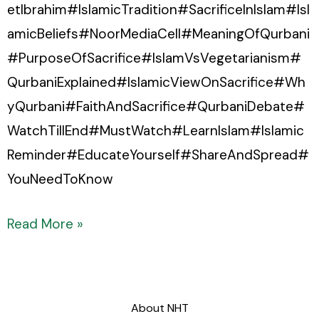
etIbrahim#IslamicTradition#SacrificeInIslam#Isl
amicBeliefs#NoorMediaCell#MeaningOfQurbani
#PurposeOfSacrifice#IslamVsVegetarianism#
QurbaniExplained#IslamicViewOnSacrifice#Wh
yQurbani#FaithAndSacrifice#QurbaniDebate#
WatchTillEnd#MustWatch#LearnIslam#Islamic
Reminder#EducateYourself#ShareAndSpread#
YouNeedToKnow
Read More »
About NHT