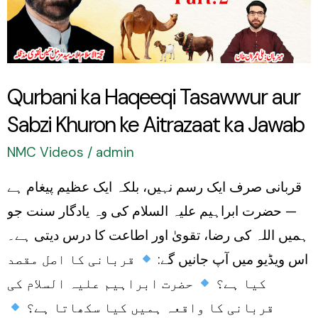
aur
Sabzi
Khuron
ke
Qurbani ka Haqeeqi Tasawwur aur
Aitrazaat
Sabzi Khuron ke Aitrazaat ka Jawab
ka
Jawab
NMC Videos
/
admin
قربانی صرف ایک رسم نہیں، بلکہ ایک عظیم پیغام ہے
— حضرت ابراہیم علیہ السلام کی وہ یادگار سنت جو
ہمیں اللہ کی رضا، تقویٰ اور اطاعت کا درس دیتی ہے۔
اس ویڈیو میں آپ جانیں گے:
قربانی کا اصل مقصد
کیا ہے؟
حضرت ابراہیم علیہ السلام کی
قربانی کا واقعہ ہمیں کیا سکھاتا ہے؟