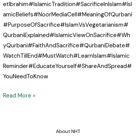
etIbrahim#IslamicTradition#SacrificeInIslam#Isl
amicBeliefs#NoorMediaCell#MeaningOfQurbani
#PurposeOfSacrifice#IslamVsVegetarianism#
QurbaniExplained#IslamicViewOnSacrifice#Wh
yQurbani#FaithAndSacrifice#QurbaniDebate#
WatchTillEnd#MustWatch#LearnIslam#Islamic
Reminder#EducateYourself#ShareAndSpread#
YouNeedToKnow
Read More »
About NHT