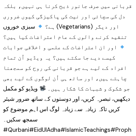
قربانی میں صرف جانور ذبح کرنا ہی نہیں، بلکہ
دل کی سچائی اور نیت کی پاکیزگی کیوں ضروری
ہے؟
سبزی خوروں (Vegetarians) اور دیگر
تنقید کرنے والوں کے عام اعتراضات کیا ہیں؟
اور ان اعتراضات کے علمی و اخلاقی جوابات
کیسے دیے جا سکتے ہیں؟ یہ ویڈیو اُن تمام
افراد کے لیے ہے جو قربانی کی روح کو سمجھنا
چاہتے ہیں، اور ساتھ ہی اُن لوگوں کے لیے بھی
جو شکوک و شبہات کا شکار ہیں۔
ویڈیو کو مکمل
دیکھیں، تبصرہ کریں، اور دوستوں کے ساتھ ضرور شیئر
کریں تاکہ زیادہ سے زیادہ لوگ اس اہم موضوع کو
سمجھ سکیں۔
#Qurbani#EidUlAdha#IslamicTeachings#Proph