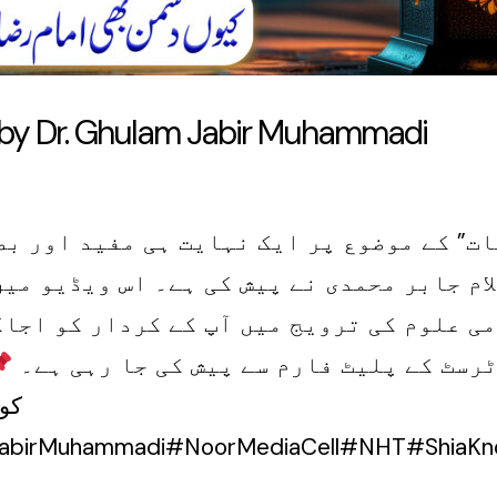
t by Dr. Ghulam Jabir Muhammadi
لام جابر محمدی نے پیش کی ہے۔ اس ویڈیو میں
ی علوم کی ترویج میں آپ کے کردار کو اجاگ
ٹرسٹ کے پلیٹ فارم سے پیش کی جا رہی ہے۔
کو 
birMuhammadi#NoorMediaCell#NHT#ShiaKnow