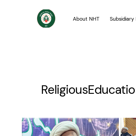
Skip
to
About NHT
Subsidiary 
content
ReligiousEducati
Imam
Raza