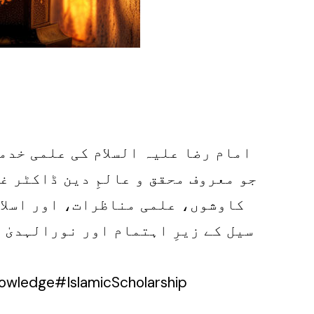
جو معروف محقق و عالمِ دین ڈاکٹر غ
کاوشوں، علمی مناظرات، اور اسلام
سیل کے زیرِ اہتمام اور نورالہدیٰ 
ledge#IslamicScholarship