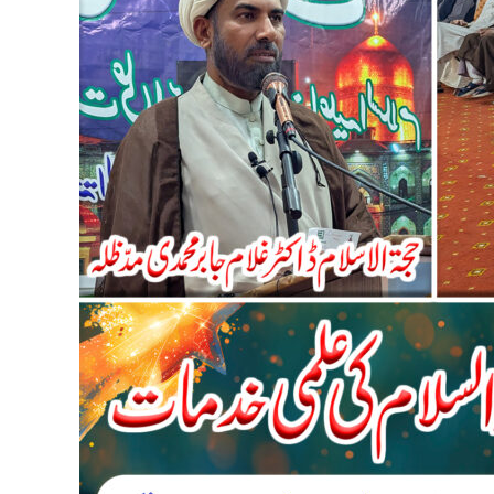
A.S.
ki
Ilmi
Khidmaat
by
Dr.
Ghulam
Jabir
Muhammadi