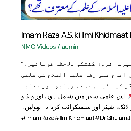
Imam Raza A.S. ki Ilmi Khidmaa
NMC Videos
/
admin
“امام رضا علیہ السلام کی علمی خدمات” کے موضوع پر ایک نہایت ہی مفید اور بصیرت افروز گفتگو ملاحظہ فرمائیں،
 امام علی رضا علیہ السلام کی علمی
ر کیا گیا ہے۔ یہ ویڈیو نور میڈیا
اس علمی سفر میں شامل ہوں اور ویڈیو
لائک، شیئر اور سبسکرائب کرنا نہ بھولیں۔
#ImamRaza#IlmiKhidmaat#DrGhulamJa