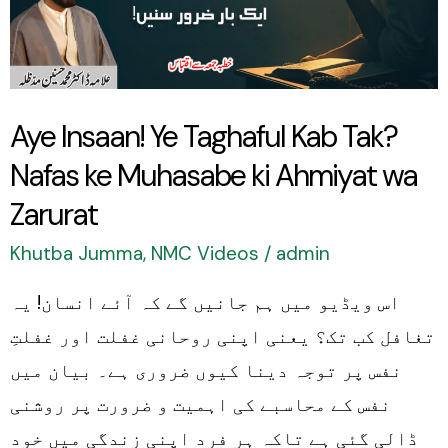
Kab
Tak?
Nafas
ke
Aye Insaan! Ye Taghaful Kab Tak?
Muhasabe
Nafas ke Muhasabe ki Ahmiyat wa
ki
Ahmiyat
Zarurat
wa
Khutba Jumma
,
NMC Videos
/
admin
Zarurat
اس ویڈیو میں ہم جانیں گے کہ آئے انسان! یہ
تغافل کب تک؟ یعنی اپنی روحانی غفلت اور غفلتِ
نفس پر توجہ دینا کیوں ضروری ہے۔ بیان میں
نفس کے محاسبے کی اہمیت و ضرورت پر روشنی
ڈالی گئی ہے تاکہ ہر فرد اپنی زندگی میں خود