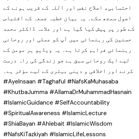
احتسابی، اصلاح نفس اور اللہ کے قریب ہونے کے
اصول سمجھ سکے۔ یہ بیان خطبہ جمعہ کے اقتباس
کے طور پر پیش کیا گیا ہے اور علامہ ڈاکٹر محمد
حسنین کی رہنمائی میں آپ کو عملی اور روحانی
رہنمائی فراہم کرتا ہے۔ یہ ویڈیو ہر مومن کے
لیے ایک روحانی سبق ہے جو زندگی کی راہ درست
کرنے اور اخلاقی و دینی بہتری کے لیے مؤثر ہے۔
#AyeInsaan #Taghaful #NafsKaMuhasaba
#KhutbaJumma #AllamaDrMuhammadHasnain
#IslamicGuidance #SelfAccountability
#SpiritualAwareness #IslamicLecture
#ShiaBayan #Ahlebait #IslamicWisdom
#NafsKiTazkiyah #IslamicLifeLessons