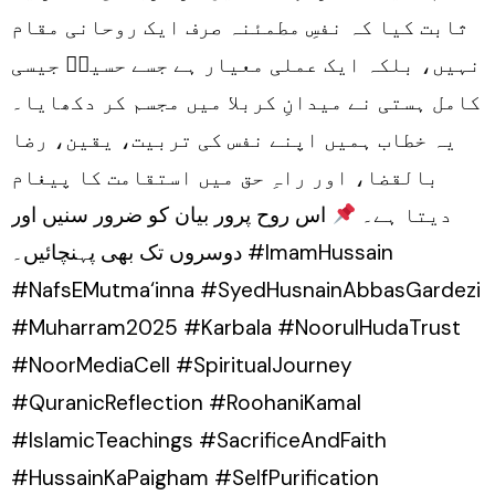
ثابت کیا کہ نفسِ مطمئنہ صرف ایک روحانی مقام
نہیں، بلکہ ایک عملی معیار ہے جسے حسینؑ جیسی
کامل ہستی نے میدانِ کربلا میں مجسم کر دکھایا۔
یہ خطاب ہمیں اپنے نفس کی تربیت، یقین، رضا
بالقضا، اور راہِ حق میں استقامت کا پیغام
دیتا ہے۔
اس روح پرور بیان کو ضرور سنیں اور
دوسروں تک بھی پہنچائیں۔ #ImamHussain
#NafsEMutma‘inna #SyedHusnainAbbasGardezi
#Muharram2025 #Karbala #NoorulHudaTrust
#NoorMediaCell #SpiritualJourney
#QuranicReflection #RoohaniKamal
#IslamicTeachings #SacrificeAndFaith
#HussainKaPaigham #SelfPurification