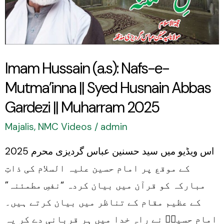
e-
Mutma’inna
||
Syed
Imam Hussain (a.s): Nafs-e-
Husnain
Mutma’inna || Syed Husnain Abbas
Abbas
Gardezi
Gardezi || Muharram 2025
||
Majalis
,
NMC Videos
/
admin
Muharram
اس ویڈیو میں سید حسنین عباس گردیزی محرم 2025
2025
کے موقع پر امام حسین علیہ السلام کی ذاتِ
مبارکہ کو قرآن میں بیان کردہ “نفسِ مطمئنہ”
کے عظیم مقام کے تناظر میں بیان کرتے ہیں۔
امام حسینؑ نے راہِ خدا میں ہر قربانی دے کر یہ