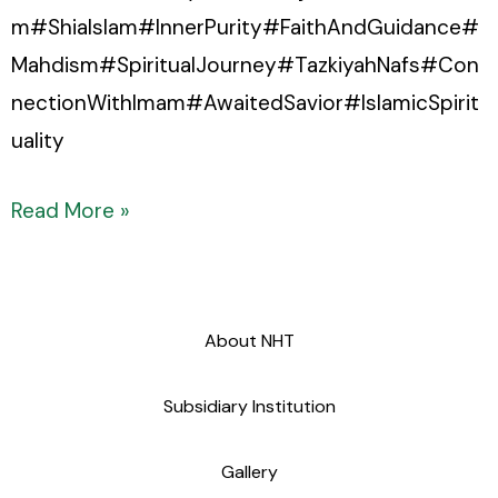
m#ShiaIslam#InnerPurity#FaithAndGuidance#
Mahdism#SpiritualJourney#TazkiyahNafs#Con
nectionWithImam#AwaitedSavior#IslamicSpirit
uality
Read More »
About NHT
Subsidiary Institution
Gallery