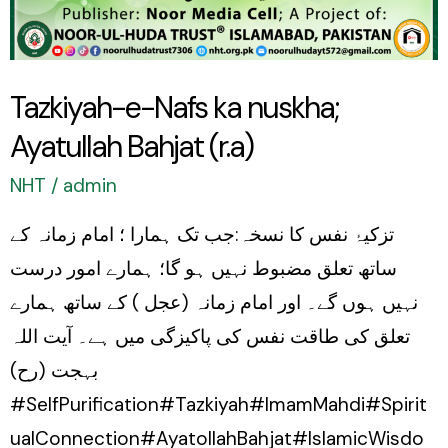
Tazkiyah-e-Nafs ka nuskha;
Ayatullah Bahjat (r.a)
NHT
/
admin
تزکیۂ نفس کا نسخہ:جب تک ہمارا ؛ امام زمانہ کے
ساتھ تعلق مضبوط نہیں ہو گا؛ ہمارے امور درست
نہیں ہوں گے۔ اور امام زمانہ (عجل ) کے ساتھ ہمارے
تعلق کی طاقت نفس کی پاکیزگی میں ہے۔ آیت اللہ
بہجت (رح)
#SelfPurification#Tazkiyah#ImamMahdi#Spirit
ualConnection#AyatollahBahjat#IslamicWisdo