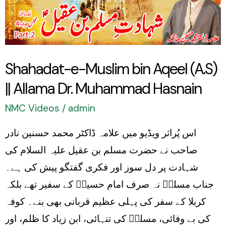
Aqeel
(A.S)
||
Allama
Shahadat-e-Muslim bin Aqeel (A.S)
Dr.
|| Allama Dr. Muhammad Hasnain
Muhammad
Hasnain
NMC Videos
/
admin
اس پُراثر ویڈیو میں علامہ ڈاکٹر محمد حسنین نادر
صاحب نے حضرت مسلم بن عقیل علیہ السلام کی
شہادت پر دل سوز اور فکری گفتگو پیش کی ہے۔
جناب مسلمؑ نہ صرف امام حسینؑ کے سفیر تھے بلکہ
کربلا کے سفر کی پہلی عظیم قربانی بھی بنے۔ کوفہ
کی بے وفائی، مسلمؑ کی تنہائی، ابن زیاد کا ظلم، اور