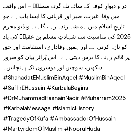
در و دیوارِ کوفہ کے سائے تلے گرتے مسلمؑ – اس واقعے
میں وفا، غیرت، صبر اور قربانی کا ایسا باب ہے جو
تاریخِ اسلام میں ہمیشہ زندہ رہے گا۔ یہ ویڈیو محرم
2025 کی مناسبت سے شہادتِ مسلم بن عقیلؑ کی یاد
کو تازہ کرتی ہے اور ہمیں وفاداری، استقامت اور حق
پر قائم رہنے کا درس دیتی ہے۔ اس پُراثر بیان کو ضرور
دیکھیں، سوچیں اور دوسروں تک پہنچائیں۔
#ShahadatEMuslimBinAqeel #MuslimBinAqeel
#SaffirEHussain #KarbalaBegins
#DrMuhammadHasnainNadir #Muharram2025
#KarbalaMessage #IslamicHistory
#TragedyOfKufa #AmbassadorOfHussain
#MartyrdomOfMuslim #NoorulHuda