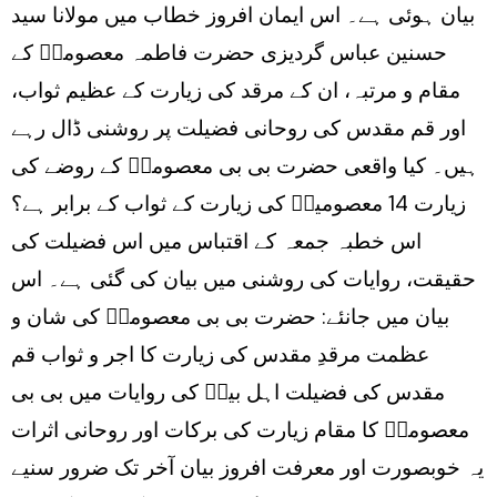
Ziyarat
بیان ہوئی ہے۔ اس ایمان افروز خطاب میں مولانا سید
Ka
حسنین عباس گردیزی حضرت فاطمہ معصومہؑ کے
Sawab
مقام و مرتبہ، ان کے مرقد کی زیارت کے عظیم ثواب،
اور قم مقدس کی روحانی فضیلت پر روشنی ڈال رہے
ہیں۔ کیا واقعی حضرت بی بی معصومہؑ کے روضے کی
زیارت 14 معصومینؑ کی زیارت کے ثواب کے برابر ہے؟
اس خطبہ جمعہ کے اقتباس میں اس فضیلت کی
حقیقت، روایات کی روشنی میں بیان کی گئی ہے۔ اس
بیان میں جانئے: حضرت بی بی معصومہؑ کی شان و
عظمت مرقدِ مقدس کی زیارت کا اجر و ثواب قم
مقدس کی فضیلت اہل بیتؑ کی روایات میں بی بی
معصومہؑ کا مقام زیارت کی برکات اور روحانی اثرات
یہ خوبصورت اور معرفت افروز بیان آخر تک ضرور سنیے