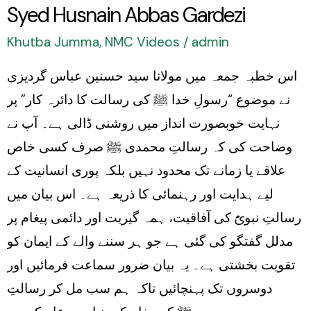
Khutba
Syed Husnain Abbas Gardezi
Jumma
Khutba Jumma
,
NMC Videos
/
admin
by
اس خطبہ جمعہ میں مولانا سید حسنین عباس گردیزی
Molana
نے موضوع “رسولِ خدا ﷺ کی رسالت کا دائرہ کار” پر
Syed
نہایت خوبصورت انداز میں روشنی ڈالی ہے۔ آپ نے
Husnain
وضاحت کی کہ رسالتِ محمدی ﷺ صرف کسی خاص
Abbas
علاقے یا زمانے تک محدود نہیں بلکہ پوری انسانیت کے
Gardezi
لیے ہدایت اور رہنمائی کا ذریعہ ہے۔ اس بیان میں
رسالتِ نبویؐ کی آفاقیت، ہمہ گیریت اور دائمی پیغام پر
مدلل گفتگو کی گئی ہے جو ہر سننے والے کے ایمان کو
تقویت بخشتی ہے۔ یہ بیان ضرور سماعت فرمائیں اور
دوسروں تک پہنچائیں تاکہ ہم سب مل کر رسالتِ