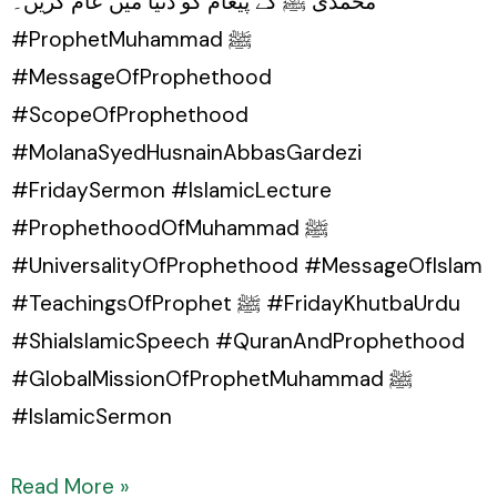
محمدی ﷺ کے پیغام کو دنیا میں عام کریں۔
#ProphetMuhammad ﷺ
#MessageOfProphethood
#ScopeOfProphethood
#MolanaSyedHusnainAbbasGardezi
#FridaySermon #IslamicLecture
#ProphethoodOfMuhammad ﷺ
#UniversalityOfProphethood #MessageOfIslam
#TeachingsOfProphet ﷺ #FridayKhutbaUrdu
#ShiaIslamicSpeech #QuranAndProphethood
#GlobalMissionOfProphetMuhammad ﷺ
#IslamicSermon
Read More »