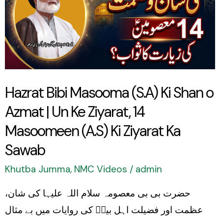
(S.A)
Ki
Shan
o
Azmat
Hazrat Bibi Masooma (S.A) Ki Shan o
|
Azmat | Un Ke Ziyarat, 14
Un
Ke
Masoomeen (A.S) Ki Ziyarat Ka
Ziyarat,
Sawab
14
Khutba Jumma
,
NMC Videos
/
admin
Masoomeen
(A.S)
حضرت بی بی معصومہ سلام اللہ علیہا کی شان،
Ki
عظمت اور فضیلت اہل بیتؑ کی روایات میں بے مثال