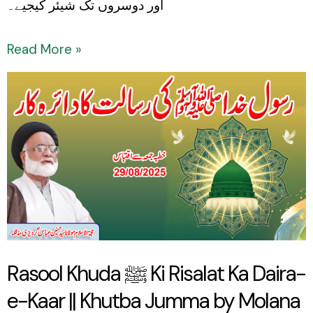
اور دوسروں تک شیئر کیجیے۔
Read More »
Rasool
Khuda
ﷺ
Ki
Risalat
Ka
Daira-
e-
Rasool Khuda ﷺ Ki Risalat Ka Daira-
Kaar
e-Kaar || Khutba Jumma by Molana
||