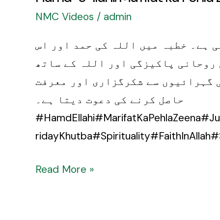
NMC Videos
/
admin
ئی ہے۔ خطبہ میں اللہ کی حمد اور اس
 روحانی پاکیزگی اور اللہ کے ساتھ
ی گہرائیوں سے شکرگزاری اور معرفت
حاصل کرنے کی دعوت دیتا ہے۔
#HamdEIlahi#MarifatKaPehlaZeena#J
ridayKhutba#Spirituality#FaithInAllah#
Read More »