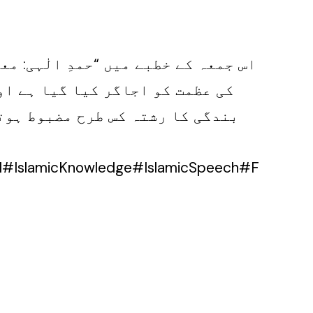
اس جمعہ کے خطبے میں “حمدِ الٰہی: م
کی عظمت کو اجاگر کیا گیا ہے او
بندگی کا رشتہ کس طرح مضبوط ہوت
#IslamicKnowledge#IslamicSpeech#F