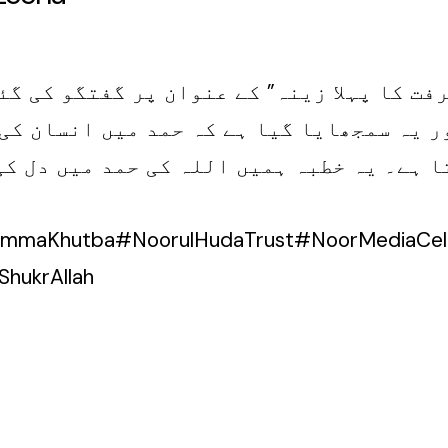
عرفت کا پہلا زینہ” کے عنوان پر گفتگو کی گ
ر یہ سمجھایا گیا ہے کہ حمد میں انسان کی
ا ہے۔ یہ خطبہ ہمیں اللہ کی حمد میں دل ک
ummaKhutba#NoorulHudaTrust#NoorMediaCell
ShukrAllah