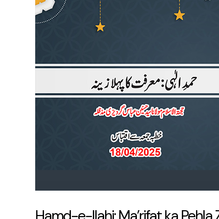
Ilahi:
Ma’rifat
ka
Pehla
Zeena
Hamd-e-Ilahi: Ma’rifat ka Pehla