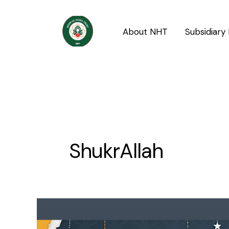
Skip
to
About NHT
Subsidiary 
content
ShukrAllah
Hamd-
e-