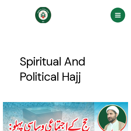
Skip
Mai
to
Men
content
Spiritual And
Political Hajj
Hajj
ke
Ijtimai