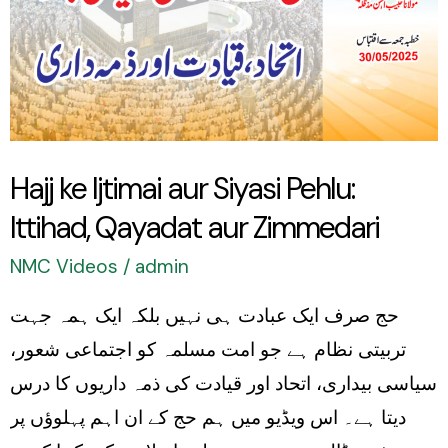
aur
Siyasi
Pehlu:
Ittihad,
Qayadat
Hajj ke Ijtimai aur Siyasi Pehlu:
aur
Ittihad, Qayadat aur Zimmedari
Zimmedari
NMC Videos
/
admin
حج صرف ایک عبادت ہی نہیں بلکہ ایک ہمہ جہت
تربیتی نظام ہے جو امت مسلمہ کو اجتماعی شعور،
سیاسی بیداری، اتحاد اور قیادت کی ذمہ داریوں کا درس
دیتا ہے۔ اس ویڈیو میں ہم حج کے ان اہم پہلوؤں پر