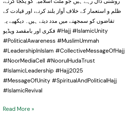
روشنی ڈال رہے ہیں جو ملت اسلامیہ کو یکجا کرنے،
ظلم و استعمار کے خلاف آواز بلند کرنے، اور قیادت کے
تقاضوں کو سمجھنے میں مدد دیتے ہیں۔ دیکھیے یہ
فکری اور بامقصد ویڈیو #Hajj #IslamicUnity
#PoliticalAwareness #MuslimUmmah
#LeadershipInIslam #CollectiveMessageOfHajj
#NoorMediaCell #NoorulHudaTrust
#IslamicLeadership #Hajj2025
#MessageOfUnity #SpiritualAndPoliticalHajj
#IslamicRevival
Read More »