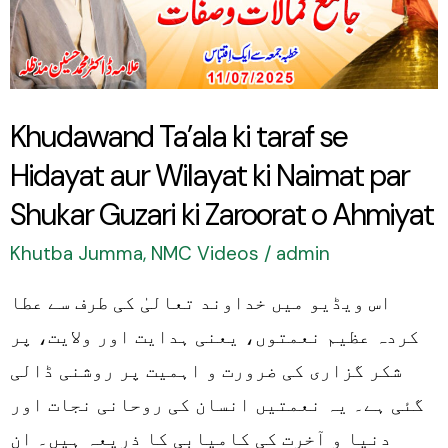
se
Hidayat
aur
Wilayat
Khudawand Ta’ala ki taraf se
ki
Hidayat aur Wilayat ki Naimat par
Naimat
par
Shukar Guzari ki Zaroorat o Ahmiyat
Shukar
Khutba Jumma
,
NMC Videos
/
admin
Guzari
اس ویڈیو میں خداوند تعالیٰ کی طرف سے عطا
ki
کردہ عظیم نعمتوں، یعنی ہدایت اور ولایت، پر
Zaroorat
شکر گزاری کی ضرورت و اہمیت پر روشنی ڈالی
o
گئی ہے۔ یہ نعمتیں انسان کی روحانی نجات اور
Ahmiyat
دنیا و آخرت کی کامیابی کا ذریعہ ہیں۔ ان