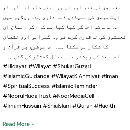
نعمتوں کی قدر اور ان پر عملی شکر ادا کرنا،
ایک مومن کی بنیادی ذمہ داری ہے۔ ویڈیو میں
اس بات کو اجاگر کیا گیا ہے کہ اگر انسان ان
نعمتوں کی ناقدری کرے تو وہ گمراہی اور نقصان
کا شکار ہو سکتا ہے۔ اس موضوع پر قرآن و
احادیث کی روشنی میں مدلل گفتگو کی گئی ہے۔
#Hidayat #Wilayat #ShukarGuzari
#IslamicGuidance #WilayatKiAhmiyat #Iman
#SpiritualSuccess #IslamicReminder
#NoorulHudaTrust #NoorMediaCell
#ImamHussain #ShiaIslam #Quran #Hadith
Read More »