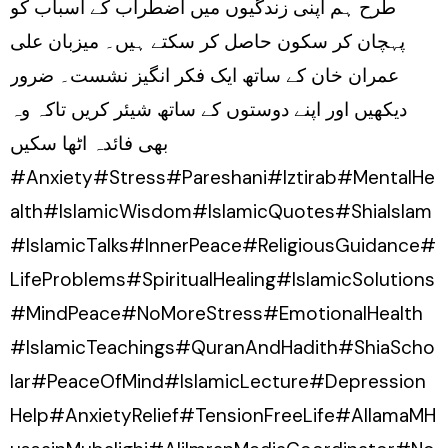
طرح ہم اپنی زندگیوں میں اضطراب کے اسباب کو
پہچان کر سکون حاصل کر سکتے ہیں۔ میزبان علی
عمران خان کے ساتھ ایک فکر انگیز نشست۔ ضرور
دیکھیں اور اپنے دوستوں کے ساتھ شیئر کریں تاکہ وہ
بھی فائدہ اٹھا سکیں
#Anxiety#Stress#Pareshani#Iztirab#MentalHe
alth#IslamicWisdom#IslamicQuotes#ShiaIslam
#IslamicTalks#InnerPeace#ReligiousGuidance#
LifeProblems#SpiritualHealing#IslamicSolutions
#MindPeace#NoMoreStress#EmotionalHealth
#IslamicTeachings#QuranAndHadith#ShiaScho
lar#PeaceOfMind#IslamicLecture#Depression
Help#AnxietyRelief#TensionFreeLife#AllamaMH