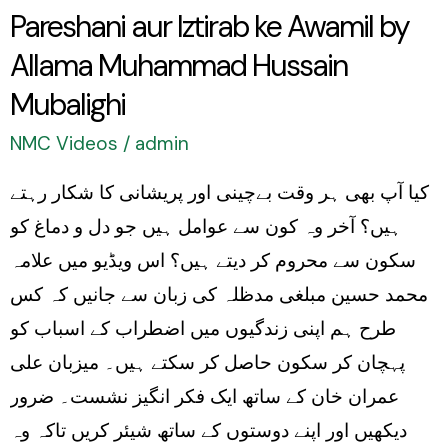
Mubalighi
Pareshani aur Iztirab ke Awamil by
Allama Muhammad Hussain
Mubalighi
NMC Videos
/
admin
کیا آپ بھی ہر وقت بےچینی اور پریشانی کا شکار رہتے
ہیں؟ آخر وہ کون سے عوامل ہیں جو دل و دماغ کو
سکون سے محروم کر دیتے ہیں؟ اس ویڈیو میں علامہ
محمد حسین مبلغی مدظلہ کی زبان سے جانیں کہ کس
طرح ہم اپنی زندگیوں میں اضطراب کے اسباب کو
پہچان کر سکون حاصل کر سکتے ہیں۔ میزبان علی
عمران خان کے ساتھ ایک فکر انگیز نشست۔ ضرور
دیکھیں اور اپنے دوستوں کے ساتھ شیئر کریں تاکہ وہ