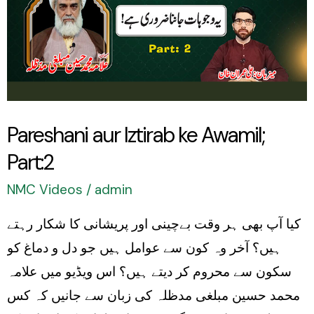
Awamil;
Part:2
Pareshani aur Iztirab ke Awamil;
Part:2
NMC Videos
/
admin
کیا آپ بھی ہر وقت بےچینی اور پریشانی کا شکار رہتے
ہیں؟ آخر وہ کون سے عوامل ہیں جو دل و دماغ کو
سکون سے محروم کر دیتے ہیں؟ اس ویڈیو میں علامہ
محمد حسین مبلغی مدظلہ کی زبان سے جانیں کہ کس