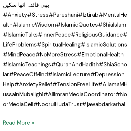
بھی فائدہ اٹھا سکیں
#Anxiety#Stress#Pareshani#Iztirab#MentalHe
alth#IslamicWisdom#IslamicQuotes#ShiaIslam
#IslamicTalks#InnerPeace#ReligiousGuidance#
LifeProblems#SpiritualHealing#IslamicSolutions
#MindPeace#NoMoreStress#EmotionalHealth
#IslamicTeachings#QuranAndHadith#ShiaScho
lar#PeaceOfMind#IslamicLecture#Depression
Help#AnxietyRelief#TensionFreeLife#AllamaMH
ussainMubalighi#AliImranMediaCoordinator#No
orMediaCell#NoorulHudaTrust#jawabdarkarhai
Read More »