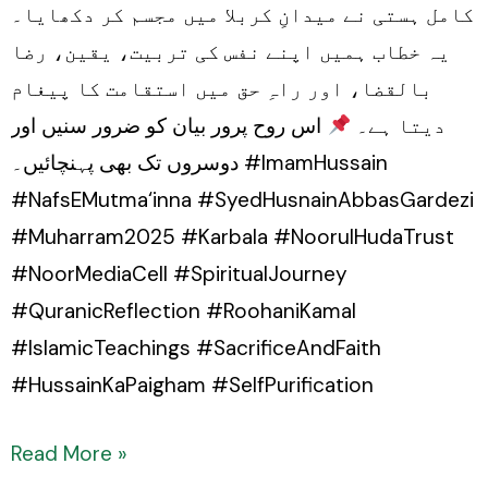
کامل ہستی نے میدانِ کربلا میں مجسم کر دکھایا۔
یہ خطاب ہمیں اپنے نفس کی تربیت، یقین، رضا
بالقضا، اور راہِ حق میں استقامت کا پیغام
دیتا ہے۔
اس روح پرور بیان کو ضرور سنیں اور
دوسروں تک بھی پہنچائیں۔ #ImamHussain
#NafsEMutma‘inna #SyedHusnainAbbasGardezi
#Muharram2025 #Karbala #NoorulHudaTrust
#NoorMediaCell #SpiritualJourney
#QuranicReflection #RoohaniKamal
#IslamicTeachings #SacrificeAndFaith
#HussainKaPaigham #SelfPurification
Read More »