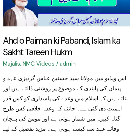
Pabandi,
Islam
ka
Sakht
Ahd o Paiman ki Pabandi, Islam ka
Tareen
Sakht Tareen Hukm
Hukm
Majalis
,
NMC Videos
/
admin
اس ویڈیو میں مولانا سید حسنین عباس گردیزی عہد و
پیمان کی پابندی کے موضوع پر روشنی ڈالتے ہیں اور
بتاتے ہیں کہ اسلام میں وعدے کی پاسداری کو کس قدر
اہمیت دی گئی ہے۔ جانئے کہ وعدہ خلافی کس طرح
گناہ کبیرہ میں شمار ہوتی ہے اور مومن کی پہچان
وفائے عہد سے کیسے ہوتی ہے۔ مزید تفصیل کے لیے