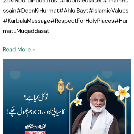
25#NoorulHudaTrust#NoorMediaCell#ImamHu
ssain#DeenKiHurmat#AhlulBayt#IslamicValues
#KarbalaMessage#RespectForHolyPlaces#Hur
matEMuqaddasat
Read More »
Tawakkul
kya
hai?
Kamyabi
ka
woh
raaz