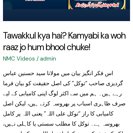
jo
hum
bhool
chuke!
Tawakkul kya hai? Kamyabi ka woh
raaz jo hum bhool chuke!
NMC Videos
/
admin
اس فکر انگیز بیان میں مولانا سید حسنین عباس
گردیزی صاحب “توکل” کی اصل حقیقت کو بیان فرما
رہے ہیں۔ ہم میں سے اکثر لوگ اپنی کامیابی کے لیے
صرف ظاہری اسباب پر بھروسہ کرتے ہیں، لیکن اصل
کامیابی کا راز “توکل علی اللہ” یعنی اللہ پر کامل
بھروسہ ہے۔ توکل کا مطلب سستی یا کاہلی نہیں،