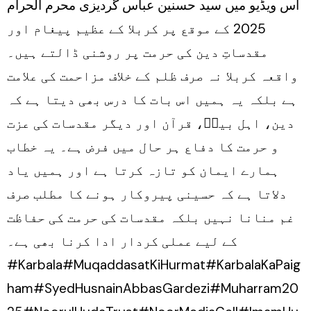
اس ویڈیو میں سید حسنین عباس گردیزی محرم الحرام
Muharram
2025 کے موقع پر کربلا کے عظیم پیغام اور
2025
مقدساتِ دین کی حرمت پر روشنی ڈالتے ہیں۔
واقعہ کربلا نہ صرف ظلم کے خلاف مزاحمت کی علامت
ہے بلکہ یہ ہمیں اس بات کا درس بھی دیتا ہے کہ
دین، اہل بیتؑ، قرآن اور دیگر مقدسات کی عزت
و حرمت کا دفاع ہر حال میں فرض ہے۔ یہ خطاب
ہمارے ایمان کو تازہ کرتا ہے اور ہمیں یاد
دلاتا ہے کہ حسینی پیروکار ہونے کا مطلب صرف
غم منانا نہیں بلکہ مقدسات کی حرمت کی حفاظت
کے لیے عملی کردار ادا کرنا بھی ہے۔
#Karbala#MuqaddasatKiHurmat#KarbalaKaPaig
ham#SyedHusnainAbbasGardezi#Muharram20