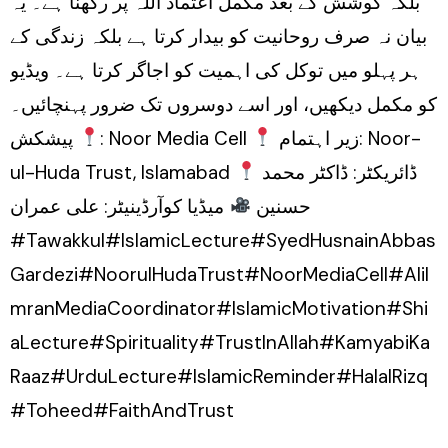
بلکہ کوشش کے بعد مکمل اعتماد اللہ پر رکھنا ہے۔ یہ
بیان نہ صرف روحانیت کو بیدار کرتا ہے بلکہ زندگی کے
ہر پہلو میں توکل کی اہمیت کو اجاگر کرتا ہے۔ ویڈیو
کو مکمل دیکھیں، اور اسے دوسروں تک ضرور پہنچائیں۔
زیر اہتمام: Noor-
پیشکش: Noor Media Cell
ڈائریکٹر: ڈاکٹر محمد
ul-Huda Trust, Islamabad
حسنین
میڈیا کوآرڈینیٹر: علی عمران
#Tawakkul#IslamicLecture#SyedHusnainAbbas
Gardezi#NoorulHudaTrust#NoorMediaCell#AliI
mranMediaCoordinator#IslamicMotivation#Shi
aLecture#Spirituality#TrustInAllah#KamyabiKa
Raaz#UrduLecture#IslamicReminder#HalalRizq
#Toheed#FaithAndTrust