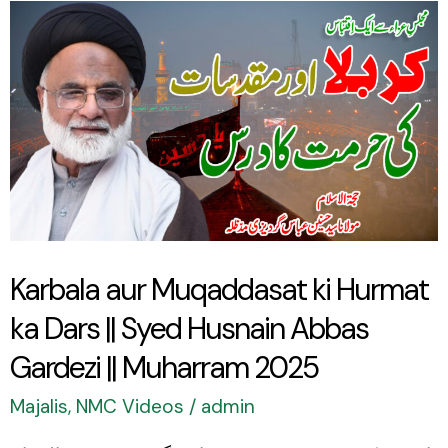
Karbala
aur
Muqaddasat
ki
Hurmat
ka
Dars
||
Karbala aur Muqaddasat ki Hurmat
Syed
ka Dars || Syed Husnain Abbas
Husnain
Abbas
Gardezi || Muharram 2025
Gardezi
Majalis
,
NMC Videos
/
admin
||