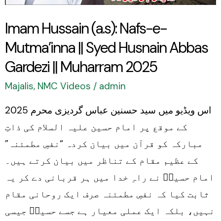
Syed
Imam Hussain (a.s): Nafs-e-
Husnain
Mutma’inna || Syed Husnain Abbas
Abbas
Gardezi
Gardezi || Muharram 2025
||
Majalis
,
NMC Videos
/
admin
Muharram
اس ویڈیو میں سید حسنین عباس گردیزی محرم 2025
2025
کے موقع پر امام حسین علیہ السلام کی ذاتِ
مبارکہ کو قرآن میں بیان کردہ “نفسِ مطمئنہ”
کے عظیم مقام کے تناظر میں بیان کرتے ہیں۔
امام حسینؑ نے راہِ خدا میں ہر قربانی دے کر یہ
ثابت کیا کہ نفسِ مطمئنہ صرف ایک روحانی مقام
نہیں، بلکہ ایک عملی معیار ہے جسے حسینؑ جیسی