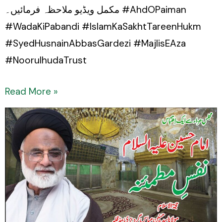
مکمل ویڈیو ملاحظہ فرمائیں۔ #AhdOPaiman
#WadaKiPabandi #IslamKaSakhtTareenHukm
#SyedHusnainAbbasGardezi #MajlisEAza
#NoorulhudaTrust
Read More »
Imam
Hussain
(a.s):
Nafs-
e-
Mutma’inna
||