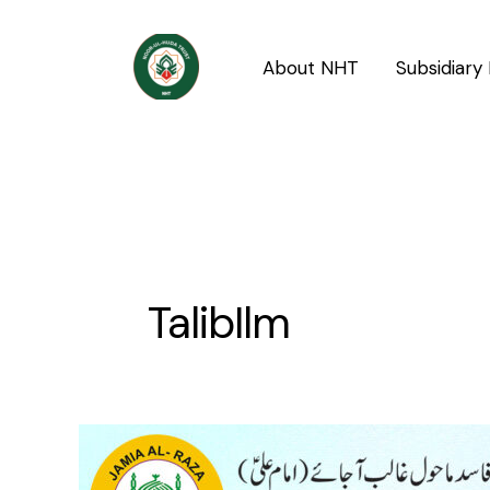
Skip
to
About NHT
Subsidiary 
content
TalibIlm
Admissions
Open