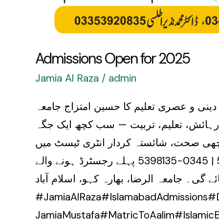
Admissions Open for 2025
Jamia Al Raza
/
admin
امعہ الرضا، اسلام آباد میں داخلے جاری ہیں! رجسٹریشن کی آخری تاریخ: 20 اگست 2025 دینی و عصری تعلیم کا حسین امتزاج جامعہ
ری رہائش، تعلیم، تربیت — سب کچھ ایک جگہ
 16 تا 20 سال کم از کم میٹرک پاس اچھی صحت، شائستہ کردار انٹری ٹیسٹ میں
کامیابی کسی معتبر دینی شخصیت کی تائید داخلے کے لیے آج ہی رابطہ کریں: 0335-53920835 | 0345-5398135 پہلے رجسٹرڈ ہونے والے
ئے گی۔ جامعہ الرضا، بھارہ کہو، اسلام آباد
#JamiaAlRaza#IslamabadAdmissions#
JamiaMustafa#MatricToAalim#IslamicE