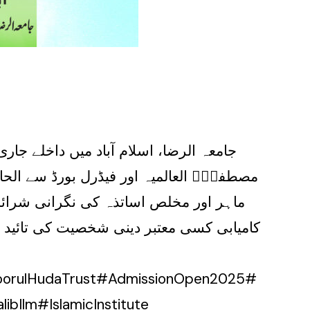
مصطفیٰؐ العالمیہ اور فیڈرل بورڈ سے الحا
NoorulHudaTrust#AdmissionOpen2025#
bIlm#IslamicInstitute