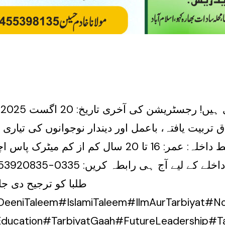
ج
ق تربیت یافتہ، باعمل اور دیندار نوجوانوں کی تیا
ماہر اور مخلص اساتذہ کی نگرانی شرائط داخلہ: عمر:
طلبا کو ترجیح دی جا
DeeniTaleem#IslamiTaleem#IlmAurTarbiyat#
ducation#TarbiyatGaah#FutureLeadership#Tali