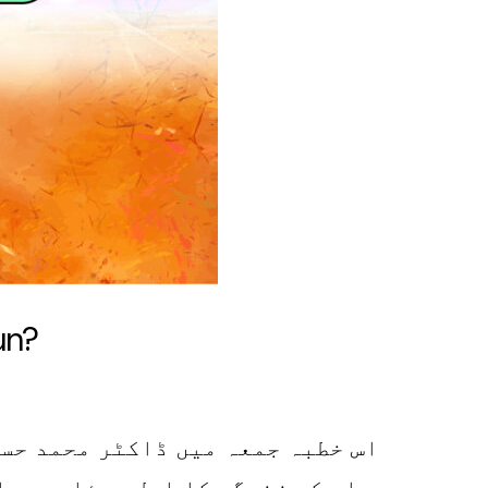
un?
اس خطبہ جمعہ میں ڈاکٹر محمد حسن
اس کی زندگی کا اصل مسئلہ جسما