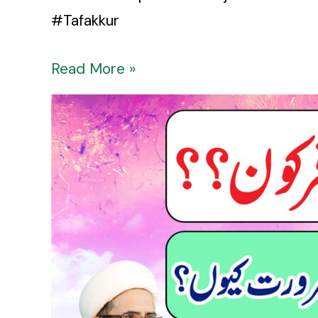
#Tafakkur
Read More »
Aik
Tang
Katay
Musafir
–
Tauheed
ki
Ma’rifat
Mein