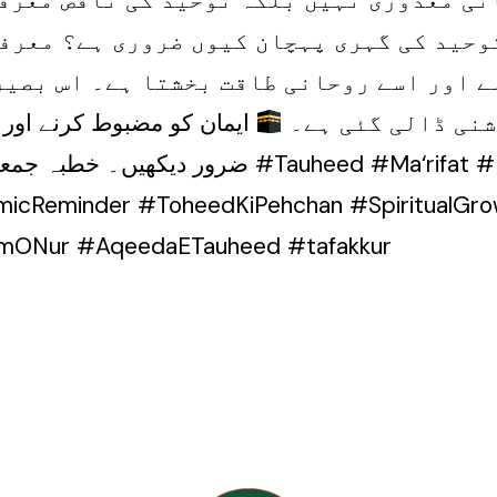
وحید کی گہری پہچان کیوں ضروری ہے؟ معرفت
ے اور اسے روحانی طاقت بخشتا ہے۔ اس بصی
شنی ڈالی گئی ہے۔
ایمان کو مضبوط کرنے اور ت
ضرور دیکھیں۔ خطبہ جمعہ || ڈاکٹر محمد حسنین ن
icReminder #ToheedKiPehchan #SpiritualGr
lmONur #AqeedaETauheed #tafakkur