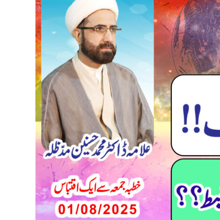
Arz
ki
Itni
Daqeeq
Planning!!
Bejaan
Maaday
Mein
Itna
Shaoor
aur
Nazm