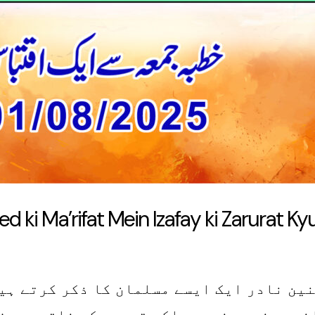
d ki Ma’rifat Mein Izafay ki Zarurat Ky
ین نادر ایک ایسے مسلمان کا ذکر کرتے ہیں
نی معذوری نہیں بلکہ توحید کی ناقص معرفت