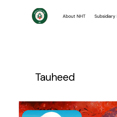
Skip
to
About NHT
Subsidiary 
content
Tauheed
Hamare
Kurrah