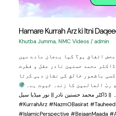
o
Zabt?
Hamare Kurrah Arz ki Itni Daqe
Khutba Jumma
,
NMC Videos
/
admin
محض اتفاق ہو؟ کیا بےجان مادے میں
ڈاکٹر محمد حسنین نادر عقل و فطرت
کسی باشعور خالق کی نشان دہی کرتا
 ربّ العالمین کا زندہ ثبوت ہے۔
|| ڈاکٹر محمد حسنین نادر || نور میڈیا سیل
#KurrahArz #NazmOBasirat #Tauheed 
#IslamicPerspective #BejaanMaada #