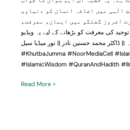
ِ الٰہی میں اضافہ انسان کو دنیاوی
رت افروز گفتگو میں ایمان، معرفت،
وحید کی معرفت کو بڑھانے کے لیے یہ ویڈیو
ادر || نور میڈیا سیل #Tauheed #Ma‘rifat #IslamicKnowledge #DrHasnainNadir
#KhutbaJumma #NoorMediaCell #Islam
#IslamicWisdom #QuranAndHadith #I
Read More »