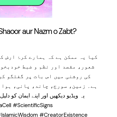
 Shaoor aur Nazm o Zabt?
کیا یہ ممکن ہے کہ ہمارے کرۂ ارض ک
شعور، مقصد اور نظم و ضبط خودبخود
کی روشنی میں اس بات پر گفتگو کر
ہے۔ زمین، سورج، چاند، پانی، ہوا ا
یہ ویڈیو دیکھیں اور اپنے ایمان کو دل
ll #ScientificSigns
IslamicWisdom #CreatorExistence