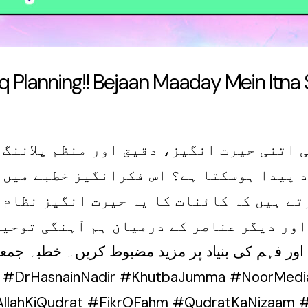
eq Planning!! Bejaan Maaday Mein Itna
ی اتنی حیرت انگیز، دقیق اور منظم پلاننگ 
 پیدا ہوسکتا ہے؟ اس فکرانگیز خطبے میں 
تے ہیں کہ کائنات کا یہ حیرت انگیز نظام 
ور دیگر عناصر کے درمیان ہم آہنگی توحیدِ
یل اور فہم کی بنیاد پر مزید مضبوط کریں۔ خطبہ جمعہ 
#DrHasnainNadir #KhutbaJumma #NoorMediaCe
AllahKiQudrat #FikrOFahm #QudratKaNizaam #