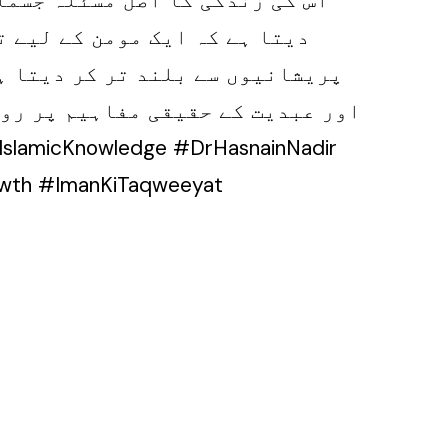
دیتا ہے کہ ایک مومن کے لیے ت
پریشانیوں سے بلند تر کر دیتا ہ
اور عبدیت کے حقیقی مفاہیم پر رو
owth #ImanKiTaqweeyat