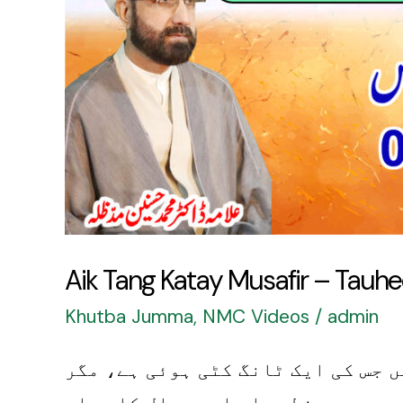
Izafay
ki
Zarurat
Kyun?
Aik Tang Katay Musafir – Tauhee
Khutba Jumma
,
NMC Videos
/
admin
 جس کی ایک ٹانگ کٹی ہوئی ہے، مگر
 ہے۔ یہ خطبہ اس اہم سوال کا جواب