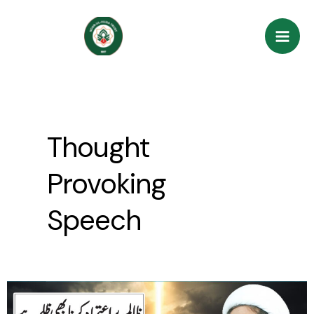
Skip
Mai
to
Men
content
Thought
Provoking
Speech
Zalim