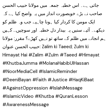
جاتی ہے۔ اس خطبہ جمعہ میں مولانا حبیب الحسن
صاحب نے بڑے خوبصورت انداز میں یہ واضح کیا ہے کہ
ایک مومن کا کردار کیا ہونا چاہیے جب وہ ظلم کو
دیکھے۔ آئیے سنیں یہ بیدار دل خطبہ اور سوچیں… کہیں
ہم انجانے میں ظلم کے ساتھ تو نہیں کھڑے؟ مقرر: مولانا
حبیب الحسن عنوان: Zalim ki Taeed; Zulm ki
Himayat Hai #Zalim #Zulm #Taeed #Himayat
#KhutbaJumma #MolanaHabibUlHassan
#NoorMediaCell #IslamicReminder
#DeeniBayan #Faith #Justice #HaqKiBaat
#AgainstOppression #IslahiMessage
#IslamicVideo #Khutba #QuranLesson
#AwarenessMessage