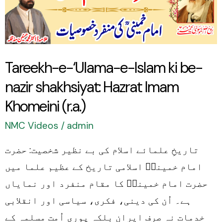
ki
be-
nazir
shakhsiyat:
Tareekh-e-‘Ulama-e-Islam ki be-
Hazrat
nazir shakhsiyat: Hazrat Imam
Imam
Khomeini
Khomeini (r.a.)
(r.a.)
NMC Videos
/
admin
تاریخِ علمائے اسلام کی بے نظیر شخصیت: حضرت
امام خمینیؒ اسلامی تاریخ کے عظیم علما میں
حضرت امام خمینیؒ کا مقام منفرد اور نمایاں
ہے۔ اُن کی دینی، فکری، سیاسی اور انقلابی
خدمات نہ صرف ایران بلکہ پوری اُمت مسلمہ کے