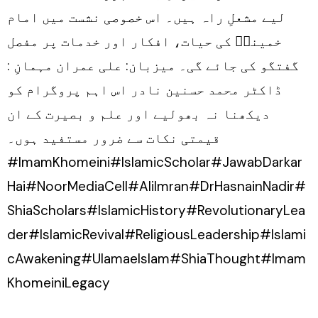
لیے مشعلِ راہ ہیں۔ اس خصوصی نشست میں امام
خمینیؒ کی حیات، افکار اور خدمات پر مفصل
گفتگو کی جائے گی۔ میزبان: علی عمران مہمانِ :
ڈاکٹر محمد حسنین نادر اس اہم پروگرام کو
دیکھنا نہ بھولیے اور علم و بصیرت کے ان
قیمتی نکات سے ضرور مستفید ہوں۔
#ImamKhomeini#IslamicScholar#JawabDarkar
Hai#NoorMediaCell#AliImran#DrHasnainNadir#
ShiaScholars#IslamicHistory#RevolutionaryLea
der#IslamicRevival#ReligiousLeadership#Islami
cAwakening#UlamaeIslam#ShiaThought#Imam
KhomeiniLegacy