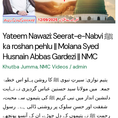
Nabvi
ﷺ
ka
roshan
Yateem Nawazi: Seerat-e-Nabvi ﷺ
pehlu
ka roshan pehlu || Molana Syed
||
Molana
Husnain Abbas Gardezi || NMC
Syed
Khutba Jumma
,
NMC Videos
/
admin
Husnain
یتیم نوازی: سیرتِ نبوی ﷺ کا روشن پہلو اس خطبۂ
Abbas
جمعہ میں مولانا سید حسنین عباس گردیزی نے نہایت
Gardezi
دلنشین انداز میں نبی کریم ﷺ کی یتیموں سے محبت،
||
شفقت اور حسنِ سلوک پر روشنی ڈالی ہے۔ رسولِ
NMC
رحمت ﷺ نے یتیموں کے دل جوڑے، ان کے آنسو پونچھے