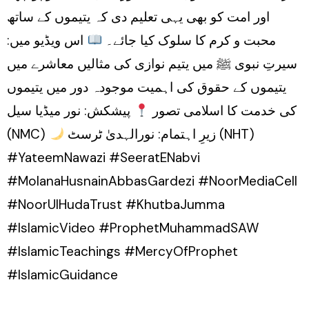
اور امت کو بھی یہی تعلیم دی کہ یتیموں کے ساتھ
محبت و کرم کا سلوک کیا جائے۔
اس ویڈیو میں:
سیرتِ نبوی ﷺ میں یتیم نوازی کی مثالیں معاشرے میں
یتیموں کے حقوق کی اہمیت موجودہ دور میں یتیموں
کی خدمت کا اسلامی تصور
پیشکش: نور میڈیا سیل
(NMC)
زیرِ اہتمام: نورالہدیٰ ٹرسٹ (NHT)
#YateemNawazi #SeeratENabvi
#MolanaHusnainAbbasGardezi #NoorMediaCell
#NoorUlHudaTrust #KhutbaJumma
#IslamicVideo #ProphetMuhammadSAW
#IslamicTeachings #MercyOfProphet
#IslamicGuidance