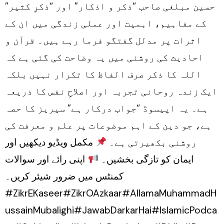
حسین مبلغی صاحب “ذکر و اذکار” اور “ذکرِ کثیر”
کے مفاہیم، اہمیت اور عملی زندگی میں ان کے
اثرات پر مدلل گفتگو فرما رہے ہیں۔ قرآن و
احادیث کی روشنی میں یہ وضاحت کی گئی ہے کہ
اللہ کا ذکر صرف الفاظ کا تکرار نہیں بلکہ
ایک زندہ روحانی تجربہ اور اصلاحِ نفس کا ذریعہ
ہے۔ یہ اپیسوڈ “جواب درکار ہے” سیریز کا حصہ
ہے، جو دین کے اہم موضوعات پر علم و معرفت کی
روشنی بکھیرتی ہے۔
مکمل ویڈیو دیکھیں اور
ایمان کو تازگی بخشیں۔
اپنی رائے اور سوالات
کمنٹس میں ضرور شیئر کریں۔
#ZikrEKaseer#ZikrOAzkaar#AllamaMuhammadH
ussainMubalighi#JawabDarkarHai#IslamicPodca