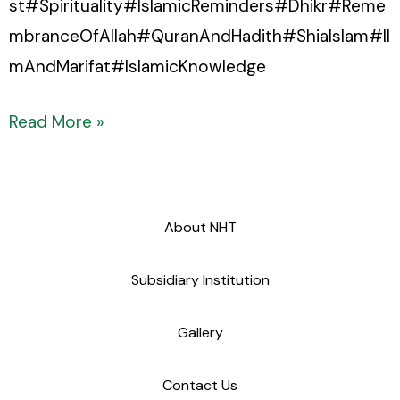
st#Spirituality#IslamicReminders#Dhikr#Reme
mbranceOfAllah#QuranAndHadith#ShiaIslam#Il
mAndMarifat#IslamicKnowledge
Read More »
About NHT
Subsidiary Institution
Gallery
Contact Us