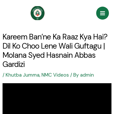
Skip
Post
Mai
to
navigation
Men
content
Kareem Ban’ne Ka Raaz Kya Hai?
Dil Ko Choo Lene Wali Guftagu |
Molana Syed Hasnain Abbas
Gardizi
/
Khutba Jumma
,
NMC Videos
/ By
admin