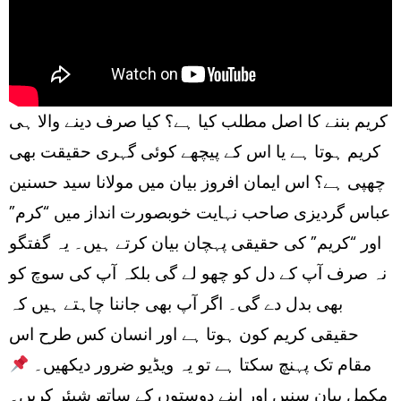
کریم بننے کا اصل مطلب کیا ہے؟ کیا صرف دینے والا ہی
کریم ہوتا ہے یا اس کے پیچھے کوئی گہری حقیقت بھی
چھپی ہے؟ اس ایمان افروز بیان میں مولانا سید حسنین
عباس گردیزی صاحب نہایت خوبصورت انداز میں “کرم”
اور “کریم” کی حقیقی پہچان بیان کرتے ہیں۔ یہ گفتگو
نہ صرف آپ کے دل کو چھو لے گی بلکہ آپ کی سوچ کو
بھی بدل دے گی۔ اگر آپ بھی جاننا چاہتے ہیں کہ
حقیقی کریم کون ہوتا ہے اور انسان کس طرح اس
مقام تک پہنچ سکتا ہے تو یہ ویڈیو ضرور دیکھیں۔
مکمل بیان سنیں اور اپنے دوستوں کے ساتھ شیئر کریں۔