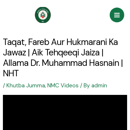
Skip
Post
Mai
to
navigation
Men
content
Taqat, Fareb Aur Hukmarani Ka
Jawaz | Aik Tehqeeqi Jaiza |
Allama Dr. Muhammad Hasnain |
NHT
/
Khutba Jumma
,
NMC Videos
/ By
admin