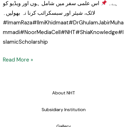
ہے۔
اس علمی سفر میں شامل ہوں اور ویڈیو کو
لائک، شیئر اور سبسکرائب کرنا نہ بھولیں۔
#ImamRaza#IlmiKhidmaat#DrGhulamJabirMuha
mmadi#NoorMediaCell#NHT#ShiaKnowledge#I
slamicScholarship
Read More »
About NHT
Subsidiary Institution
Gallery