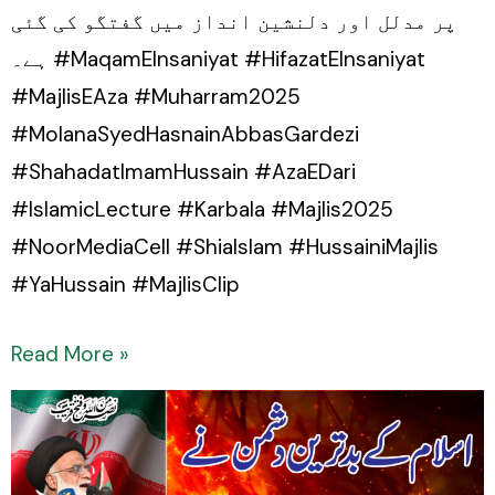
پر مدلل اور دلنشین انداز میں گفتگو کی گئی
ہے۔ #MaqamEInsaniyat #HifazatEInsaniyat
#MajlisEAza #Muharram2025
#MolanaSyedHasnainAbbasGardezi
#ShahadatImamHussain #AzaEDari
#IslamicLecture #Karbala #Majlis2025
#NoorMediaCell #ShiaIslam #HussainiMajlis
#YaHussain #MajlisClip
Read More »
Islam
ke
badtareen