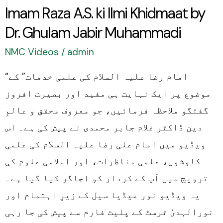
Imam Raza A.S. ki Ilmi Khidmaat by
Ghulam
Dr. Ghulam Jabir Muhammadi
Jabir
Muhammadi
NMC Videos
/
admin
“امام رضا علیہ السلام کی علمی خدمات” کے
موضوع پر ایک نہایت ہی مفید اور بصیرت افروز
گفتگو ملاحظہ فرمائیں، جو معروف محقق و عالمِ
دین ڈاکٹر غلام جابر محمدی نے پیش کی ہے۔ اس
ویڈیو میں امام علی رضا علیہ السلام کی علمی
کاوشوں، علمی مناظرات، اور اسلامی علوم کی
ترویج میں آپ کے کردار کو اجاگر کیا گیا ہے۔
یہ ویڈیو نور میڈیا سیل کے زیرِ اہتمام اور
نورالہدیٰ ٹرسٹ کے پلیٹ فارم سے پیش کی جا رہی