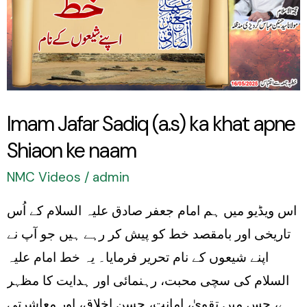
(a.s)
ka
khat
apne
Shiaon
Imam Jafar Sadiq (a.s) ka khat apne
ke
Shiaon ke naam
naam
NMC Videos
/
admin
اس ویڈیو میں ہم امام جعفر صادق علیہ السلام کے اُس
تاریخی اور بامقصد خط کو پیش کر رہے ہیں جو آپ نے
اپنے شیعوں کے نام تحریر فرمایا۔ یہ خط امام علیہ
السلام کی سچی محبت، رہنمائی اور ہدایت کا مظہر
ہے، جس میں تقویٰ، امانت، حسنِ اخلاق، اور معاشرتی