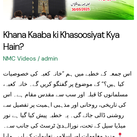
Hain?
Khana Kaaba ki Khasoosiyat Kya
Hain?
NMC Videos
/
admin
اس جمعہ کے خطبے میں ہم “خانہ کعبہ کی خصوصیات
کیا ہیں؟” کے موضوع پر گفتگو کریں گے۔ خانہ کعبہ،
مسلمانوں کا قبلہ اور سب سے مقدس مقام ہے۔ اس
کی تاریخی، روحانی اور مذہبی اہمیت پر تفصیل سے
روشنی ڈالی جائے گی۔ یہ خطبہ پیش کیا گیا ہے نور
میڈیا سیل کے تحت، نورالہدیٰ ٹرسٹ کی جانب سے۔
مزید معلومات اور اسلامی تعلیمات کے لیے ہمارا