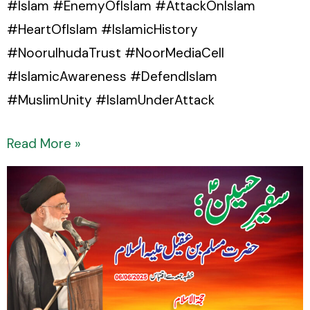
#Islam #EnemyOfIslam #AttackOnIslam
#HeartOfIslam #IslamicHistory
#NoorulhudaTrust #NoorMediaCell
#IslamicAwareness #DefendIslam
#MuslimUnity #IslamUnderAttack
Read More »
Wafa-
daari
ki
Meraaj:
Hazrat
Muslim