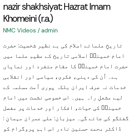
nazir shakhsiyat: Hazrat Imam
Imam
Khomeini
Khomeini (r.a.)
(r.a.)
NMC Videos
/
admin
تاریخِ علمائے اسلام کی بے نظیر شخصیت: حضرت
امام خمینیؒ اسلامی تاریخ کے عظیم علما میں
حضرت امام خمینیؒ کا مقام منفرد اور نمایاں
ہے۔ اُن کی دینی، فکری، سیاسی اور انقلابی
خدمات نہ صرف ایران بلکہ پوری اُمت مسلمہ کے
لیے مشعلِ راہ ہیں۔ اس خصوصی نشست میں امام
خمینیؒ کی حیات، افکار اور خدمات پر مفصل
گفتگو کی جائے گی۔ میزبان: علی عمران مہمانِ :
ڈاکٹر محمد حسنین نادر اس اہم پروگرام کو