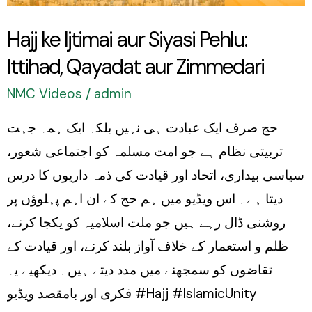
Qayadat
Hajj ke Ijtimai aur Siyasi Pehlu:
aur
Ittihad, Qayadat aur Zimmedari
Zimmedari
NMC Videos
/
admin
حج صرف ایک عبادت ہی نہیں بلکہ ایک ہمہ جہت
تربیتی نظام ہے جو امت مسلمہ کو اجتماعی شعور،
سیاسی بیداری، اتحاد اور قیادت کی ذمہ داریوں کا درس
دیتا ہے۔ اس ویڈیو میں ہم حج کے ان اہم پہلوؤں پر
روشنی ڈال رہے ہیں جو ملت اسلامیہ کو یکجا کرنے،
ظلم و استعمار کے خلاف آواز بلند کرنے، اور قیادت کے
تقاضوں کو سمجھنے میں مدد دیتے ہیں۔ دیکھیے یہ
فکری اور بامقصد ویڈیو #Hajj #IslamicUnity