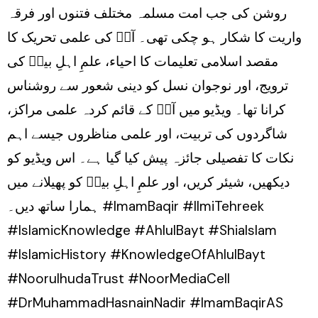
روشن کی جب امت مسلمہ مختلف فتنوں اور فرقہ
واریت کا شکار ہو چکی تھی۔ آپؑ کی علمی تحریک کا
مقصد اسلامی تعلیمات کا احیاء، علمِ اہلِ بیتؑ کی
ترویج، اور نوجوان نسل کو دینی شعور سے روشناس
کرانا تھا۔ ویڈیو میں آپؑ کے قائم کردہ علمی مراکز،
شاگردوں کی تربیت، اور علمی مناظروں جیسے اہم
نکات کا تفصیلی جائزہ پیش کیا گیا ہے۔ اس ویڈیو کو
دیکھیں، شیئر کریں، اور علمِ اہلِ بیتؑ کو پھیلانے میں
ہمارا ساتھ دیں۔ #ImamBaqir #IlmiTehreek
#IslamicKnowledge #AhlulBayt #ShiaIslam
#IslamicHistory #KnowledgeOfAhlulBayt
#NoorulhudaTrust #NoorMediaCell
#DrMuhammadHasnainNadir #ImamBaqirAS