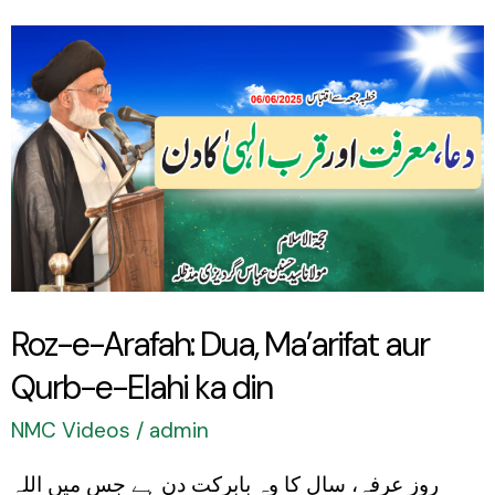
Roz-
e-
Arafah:
Dua,
Ma’arifat
aur
Qurb-
e-
Roz-e-Arafah: Dua, Ma’arifat aur
Elahi
Qurb-e-Elahi ka din
ka
din
NMC Videos
/
admin
روز عرفہ، سال کا وہ بابرکت دن ہے جس میں اللہ