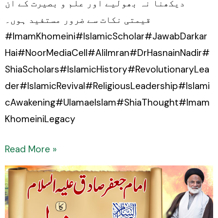
دیکھنا نہ بھولیے اور علم و بصیرت کے ان
قیمتی نکات سے ضرور مستفید ہوں۔
#ImamKhomeini#IslamicScholar#JawabDarkar
Hai#NoorMediaCell#AliImran#DrHasnainNadir#
ShiaScholars#IslamicHistory#RevolutionaryLea
der#IslamicRevival#ReligiousLeadership#Islami
cAwakening#UlamaeIslam#ShiaThought#Imam
KhomeiniLegacy
Read More »
Imam
Jafar
Sadiq