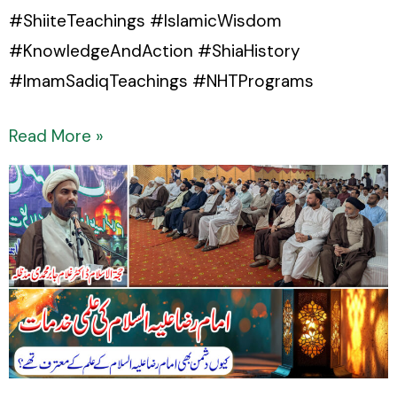
#ShiiteTeachings #IslamicWisdom
#KnowledgeAndAction #ShiaHistory
#ImamSadiqTeachings #NHTPrograms
Read More »
Imam
Raza
A.S.
ki
Ilmi
Khidmaat
by
Dr.