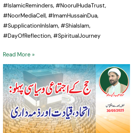
#IslamicReminders, #NoorulHudaTrust,
#NoorMediaCell, #ImamHussainDua,
#SupplicationInIslam, #ShiaIslam,
#DayOfReflection, #SpiritualJourney
Read More »
Hajj
ke
Ijtimai
aur
Siyasi
Pehlu:
Ittihad,