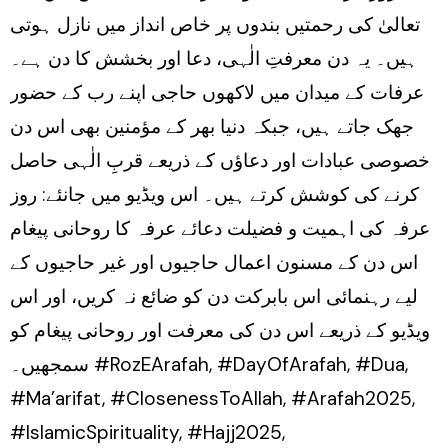
تعالیٰ کی رحمتیں بندوں پر خاص انداز میں نازل ہوتی
ہیں۔ یہ دن معرفتِ الٰہی، دعا اور بخشش کا دن ہے۔
عرفات کے میدان میں لاکھوں حاجی اپنے رب کے حضور
جھک جاتے ہیں، جبکہ دنیا بھر کے مؤمنین بھی اس دن
خصوصی عبادات اور دعاؤں کے ذریعے قربِ الٰہی حاصل
کرنے کی کوشش کرتے ہیں۔ اس ویڈیو میں جانئے: روز
عرفہ کی اہمیت و فضیلت دعائے عرفہ کا روحانی پیغام
اس دن کے مسنون اعمال حاجیوں اور غیر حاجیوں کے
لیے رہنمائی اس بابرکت دن کو ضائع نہ کریں، اور اس
ویڈیو کے ذریعے اس دن کی معرفت اور روحانی پیغام کو
سمجھیں۔ #RozEArafah, #DayOfArafah, #Dua,
#Ma’arifat, #ClosenessToAllah, #Arafah2025,
#IslamicSpirituality, #Hajj2025,