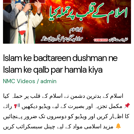
dushman
ne
Islam
ke
qalb
Islam ke badtareen dushman ne
par
Islam ke qalb par hamla kiya
hamla
kiya
NMC Videos
/
admin
اسلام کے بدترین دشمن نے اسلام کے قلب پر حملہ کیا
مکمل تجزیہ اور بصیرت کے لیے ویڈیو دیکھیں
رائے
کا اظہار کریں اور ویڈیو کو دوسروں تک ضرور پہنچائیں
مزید اسلامی مواد کے لیے چینل سبسکرائب کریں