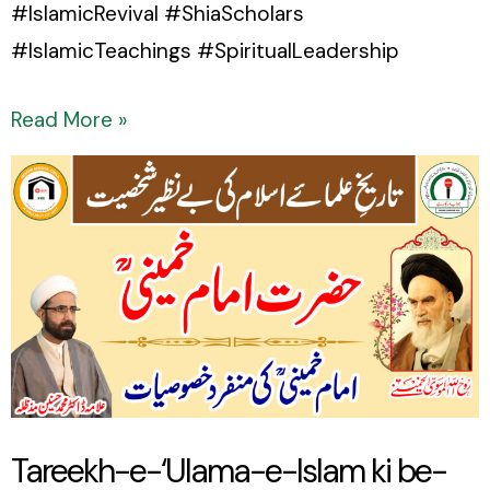
#IslamicRevival #ShiaScholars
#IslamicTeachings #SpiritualLeadership
Read More »
Tareekh-
e-‘Ulama-
e-
Islam
ki
be-
nazir
shakhsiyat:
Tareekh-e-‘Ulama-e-Islam ki be-
Hazrat