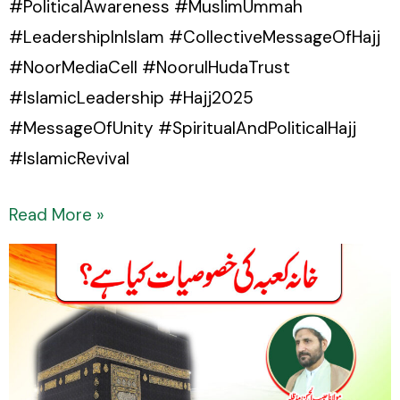
#PoliticalAwareness #MuslimUmmah
#LeadershipInIslam #CollectiveMessageOfHajj
#NoorMediaCell #NoorulHudaTrust
#IslamicLeadership #Hajj2025
#MessageOfUnity #SpiritualAndPoliticalHajj
#IslamicRevival
Read More »
Khana
Kaaba
ki
Khasoosiyat
Kya