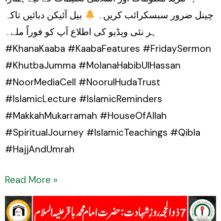
چینل ضرور سبسکرائب کریں۔
بیل آئیکن دبائیں تاکہ
ہر نئی ویڈیو کی اطلاع آپ کو فوراً ملے۔
#KhanaKaaba #KaabaFeatures #FridaySermon
#KhutbaJumma #MolanaHabibUlHassan
#NoorMediaCell #NoorulHudaTrust
#IslamicLecture #IslamicReminders
#MakkahMukarramah #HouseOfAllah
#SpiritualJourney #IslamicTeachings #Qibla
#HajjAndUmrah
Read More »
Hazrat
Imam