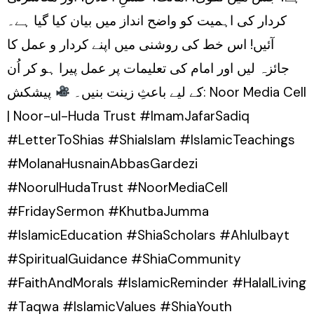
کردار کی اہمیت کو واضح انداز میں بیان کیا گیا ہے۔
آئیں! اس خط کی روشنی میں اپنے کردار و عمل کا
جائزہ لیں اور امام کی تعلیمات پر عمل پیرا ہو کر اُن
کے لیے باعثِ زینت بنیں۔
پیشکش: Noor Media Cell
| Noor-ul-Huda Trust #ImamJafarSadiq
#LetterToShias #ShiaIslam #IslamicTeachings
#MolanaHusnainAbbasGardezi
#NoorulHudaTrust #NoorMediaCell
#FridaySermon #KhutbaJumma
#IslamicEducation #ShiaScholars #Ahlulbayt
#SpiritualGuidance #ShiaCommunity
#FaithAndMorals #IslamicReminder #HalalLiving
#Taqwa #IslamicValues #ShiaYouth