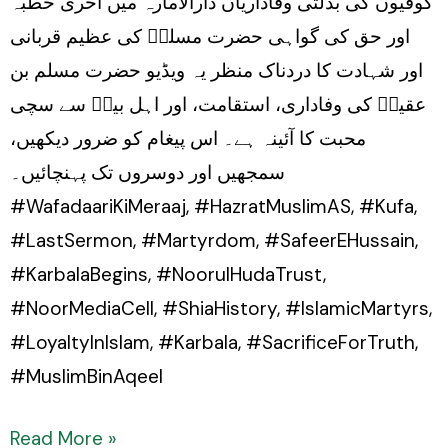
کوفیوں کی بدلتی وفاداریاں دارالامارہ میں آخری خطبہ
اور حق کی گواہی حضرت مسلمؑ کی عظیم قربانی
اور شہادت کا دردناک منظر یہ ویڈیو حضرت مسلم بن
عقیلؑ کی وفاداری، استقامت، اور اہل بیتؑ سے سچی
محبت کا آئینہ ہے۔ اس پیغام کو ضرور دیکھیں،
سمجھیں اور دوسروں تک پہنچائیں۔
#WafadaariKiMeraaj, #HazratMuslimAS, #Kufa,
#LastSermon, #Martyrdom, #SafeerEHussain,
#KarbalaBegins, #NoorulHudaTrust,
#NoorMediaCell, #ShiaHistory, #IslamicMartyrs,
#LoyaltyInIslam, #Karbala, #SacrificeForTruth,
#MuslimBinAqeel
Read More »