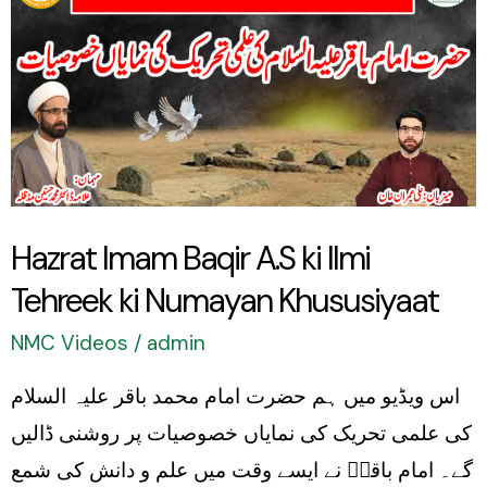
Baqir
A.S
ki
Ilmi
Tehreek
ki
Hazrat Imam Baqir A.S ki Ilmi
Numayan
Tehreek ki Numayan Khususiyaat
Khususiyaat
NMC Videos
/
admin
اس ویڈیو میں ہم حضرت امام محمد باقر علیہ السلام
کی علمی تحریک کی نمایاں خصوصیات پر روشنی ڈالیں
گے۔ امام باقرؑ نے ایسے وقت میں علم و دانش کی شمع