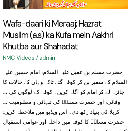
(a.s)
ka
Wafa-daari ki Meraaj: Hazrat
Kufa
Muslim (a.s) ka Kufa mein Aakhri
mein
Aakhri
Khutba aur Shahadat
Khutba
NMC Videos
/
admin
aur
حضرت مسلم بن عقیل علیہ السلام، امام حسین علیہ
Shahadat
السلام کے سفیر بن کر کوفہ گئے تاکہ وہاں کے حالات کا
جائزہ لے کر امام کو آگاہ کریں۔ کوفہ کے لوگوں کی بے
وفائی، اور حضرت مسلمؑ کی تنہائی و مظلومیت نے
کربلا کی بنیاد رکھ دی۔ اس ویڈیو میں ملاحظہ کریں:
حضرت مسلمؑ کا کوفہ میں داخلہ اور عوامی استقبال