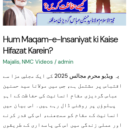
ki
Kaise
Hifazat
Karein?
Hum Maqam-e-Insaniyat ki Kaise
Hifazat Karein?
Majalis
,
NMC Videos
/
admin
یہ ویڈیو محرم مجالس 2025 کی ایک مجلسِ عزا سے
اقتباس پر مشتمل ہے، جس میں مولانا سید حسنین
عباس گردیزی مقامِ انسانیت کی حفاظت کے اہم
پہلوؤں پر روشنی ڈال رہے ہیں۔ اس بیان میں
انسانیت کے مقام کو سمجھنے، اس کی قدر کرنے
اور عملی زندگی میں اس کی پاسداری کے طریقوں