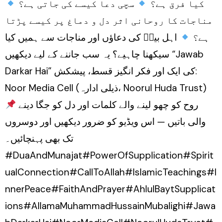
کیا فرق ہے؟
سچی دعا کیسے کی جاتی ہے؟
مناجات کا روحانی اثر دل و دماغ پر کیسے پڑتا
ہے؟
اہل بیتؑ کی دعاؤں اور مناجات سے ہمیں کیا
سیکھنا چاہیے؟ یہ سب جاننے کے لیے دیکھیں “Jawab
Darkar Hai” کی ایک اور فکر انگیز قسط، پیشکش:
Noor Media Cell (ذیلی ادارہ، Noorul Huda Trust)
روح کو چھو لینے والے کلمات اور دل کو جگا دینے
والی باتیں — اس ویڈیو کو ضرور دیکھیں اور دوسروں
تک بھی پہنچائیں۔
#DuaAndMunajat#PowerOfSupplication#Spirit
ualConnection#CallToAllah#IslamicTeachings#I
nnerPeace#FaithAndPrayer#AhlulBaytSupplicat
ions#AllamaMuhammadHussainMubalighi#Jawa