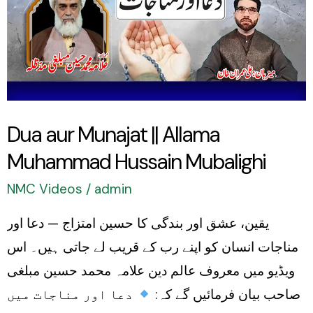
Allama
Muhammad
Hussain
Mubalighi
Dua aur Munajat || Allama
Muhammad Hussain Mubalighi
NMC Videos
/
admin
یقین، عشق اور بندگی کا حسین امتزاج — دعا اور
مناجات انسان کو اپنے رب کے قریب لے جاتی ہیں۔ اس
ویڈیو میں معروف عالم دین علامہ محمد حسین مبلغی
صاحب بیان فرمائیں گے کہ:
دعا اور مناجات میں