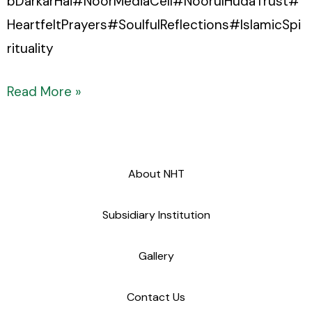
bDarkarHai#NoorMediaCell#NoorulHudaTrust#
HeartfeltPrayers#SoulfulReflections#IslamicSpi
rituality
Read More »
About NHT
Subsidiary Institution
Gallery
Contact Us