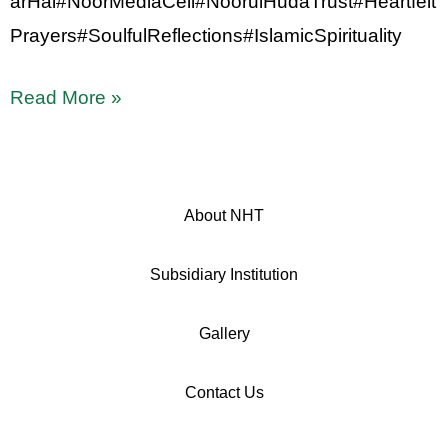
arHai#NoorMediaCell#NoorulHudaTrust#Heartfelt
Prayers#SoulfulReflections#IslamicSpirituality
Read More »
About NHT
Subsidiary Institution
Gallery
Contact Us