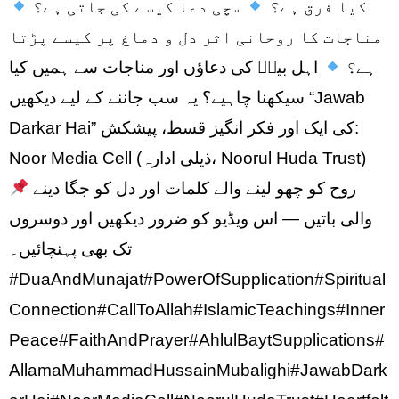
کیا فرق ہے؟
سچی دعا کیسے کی جاتی ہے؟
مناجات کا روحانی اثر دل و دماغ پر کیسے پڑتا
ہے؟
اہل بیتؑ کی دعاؤں اور مناجات سے ہمیں کیا
سیکھنا چاہیے؟ یہ سب جاننے کے لیے دیکھیں “Jawab
Darkar Hai” کی ایک اور فکر انگیز قسط، پیشکش:
Noor Media Cell (ذیلی ادارہ، Noorul Huda Trust)
روح کو چھو لینے والے کلمات اور دل کو جگا دینے
والی باتیں — اس ویڈیو کو ضرور دیکھیں اور دوسروں
تک بھی پہنچائیں۔
#DuaAndMunajat#PowerOfSupplication#Spiritual
Connection#CallToAllah#IslamicTeachings#Inner
Peace#FaithAndPrayer#AhlulBaytSupplications#
AllamaMuhammadHussainMubalighi#JawabDark