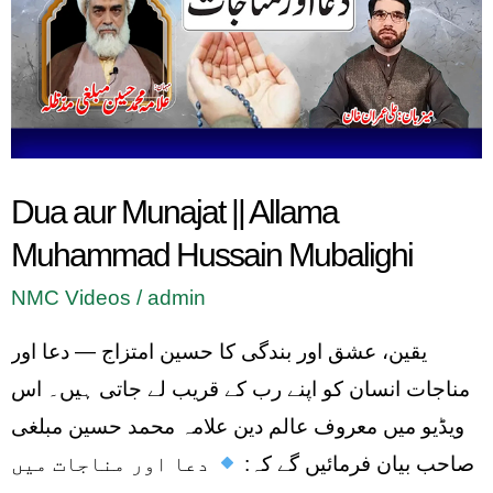
Allama
Muhammad
Hussain
Mubalighi
Dua aur Munajat || Allama
Muhammad Hussain Mubalighi
NMC Videos
/
admin
یقین، عشق اور بندگی کا حسین امتزاج — دعا اور
مناجات انسان کو اپنے رب کے قریب لے جاتی ہیں۔ اس
ویڈیو میں معروف عالم دین علامہ محمد حسین مبلغی
صاحب بیان فرمائیں گے کہ:
دعا اور مناجات میں