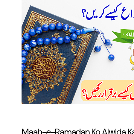
Ramadan
Ko
Alwida
Kaise
Karein?
Maah-e-Ramadan Ko Alwida Kai