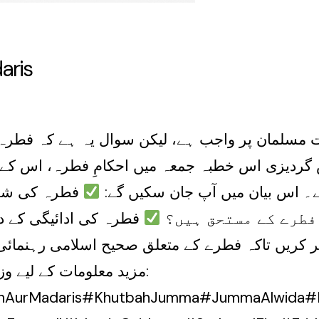
aris
مسلمان پر واجب ہے، لیکن سوال یہ ہے کہ فطرہ ک
 گردیزی اس خطبہ جمعہ میں احکامِ فطرہ، اس کے
ے۔ اس بیان میں آپ جان سکیں گے:
فطرہ کی شرع
فطرے کے مستحق ہیں؟
فطرہ کی ادائیگی کے در
شیئر کریں تاکہ فطرے کے متعلق صحیح اسلامی رہنم
itrahAurMadaris#KhutbahJumma#JummaAlwida