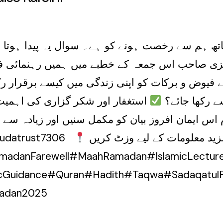
اتھ ہم سے رخصت ہونے کو ہے۔ سوال یہ پیدا ہوتا 
یزی صاحب اس جمعہ کے خطبے میں ہمیں رہنمائی فر
کے فیوض و برکات کو اپنی زندگی میں کیسے برقرار 
ے رکھا جائے؟
استغفار اور شکر گزاری کی اہمی
س ایمان افروز بیان کو مکمل سنیں اور زیادہ سے ز
مزید معلومات کے لیے وزٹ کریں:
سبسکرائب کریں: / @06
RamadanFarewell#MaahRamadan#IslamicLectu
icGuidance#Quran#Hadith#Taqwa#SadaqatulFi
madan2025