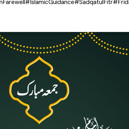
nFarewell#IslamicGuidance#SadqatulFitr#Fri