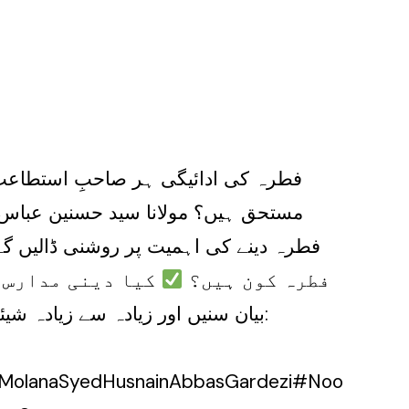
فطرہ کی ادائیگی ہر صاحبِ استطاعت 
مستحق ہیں؟ مولانا سید حسنین عباس
فطرہ دینے کی اہمیت پر روشنی ڈالیں گ
فطرہ کون ہیں؟
کیا دینی مدارس 
بیان سنیں اور زیادہ سے زیادہ 
#MolanaSyedHusnainAbbasGardezi#Noo