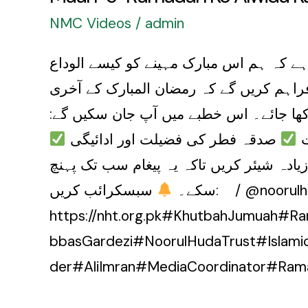
NMC Videos
/
admin
ہے کہ ہم اس مبارک مہینے کو کیسے الوداع
اہم کریں گے کہ رمضان المبارک کے آخری
رکھا جائے۔ اس خطبے میں آپ جان سکیں گے:
ت
صدقہ فطر کی فضیلت اور ادائیگی
یادہ شیئر کریں تاکہ یہ پیغام سب تک پہنچ
noorulhudatrust73
سکے۔
https://nht.org.pk#KhutbahJumuah#
bbasGardezi#NoorulHudaTrust#Islam
der#AliImran#MediaCoordinator#Ra