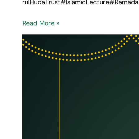
rulHudaTrust#IslamicLecture#Ramada
Read More »
Happy
Friday