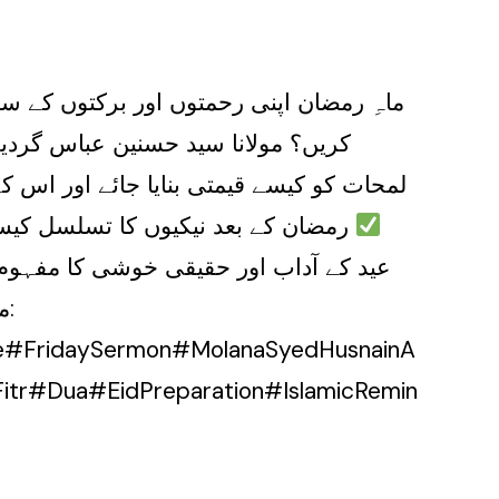
ماہِ رمضان اپنی رحمتوں اور برکتوں کے س
کریں؟ مولانا سید حسنین عباس گرد
لمحات کو کیسے قیمتی بنایا جائے اور اس 
رمضان کے بعد نیکیوں کا تسلسل کیس
عید کے آداب اور حقیقی خوشی کا مفہوم ا
re#FridaySermon#MolanaSyedHusnainA
tr#Dua#EidPreparation#IslamicRemin