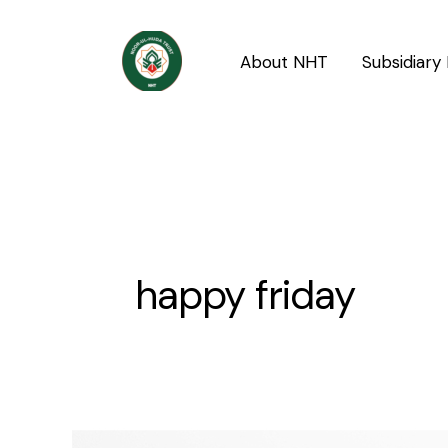
Skip
to
About NHT
Subsidiary 
content
happy friday
Maah-
e-