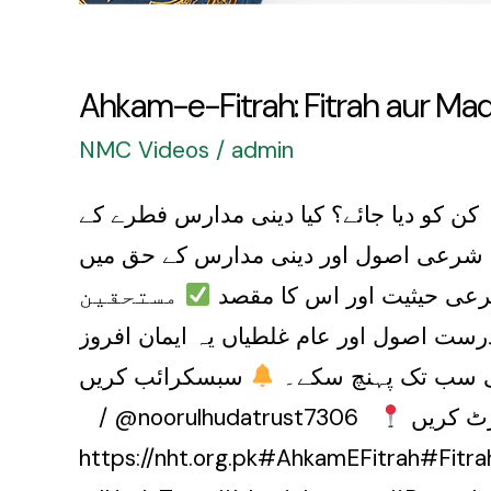
Ahkam-e-Fitrah: Fitrah aur Mad
NMC Videos
/
admin
ن کو دیا جائے؟ کیا دینی مدارس فطرے کے
 شرعی اصول اور دینی مدارس کے حق میں
ی حیثیت اور اس کا مقصد
مستحقین
ست اصول اور عام غلطیاں یہ ایمان افروز
ائی سب تک پہنچ سکے۔
سبسکرائب کریں:
مزید معلومات کے لیے وزٹ کریں:
/ @noorulhudatrust7306
https://nht.org.pk#AhkamEFitrah#F