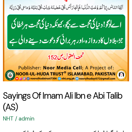
Ibn
e
Abi
Talib
(AS)
Sayings Of Imam Ali Ibn e Abi Talib
(AS)
NHT
/
admin