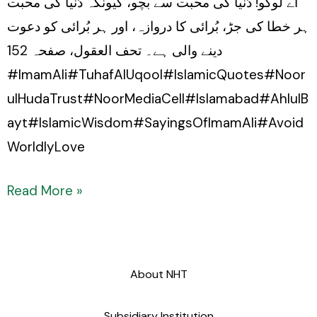
اے لوگو! دُنیا کی محبت سے بچو، کیونکہ دُنیا کی محبت
ہر خطا کی جڑ، بُرائی کا دروازہ، اور ہر بُرائی کو دعوت
دینے والی ہے۔ تحف العقول، صفحہ 152
#ImamAli#TuhafAlUqool#IslamicQuotes#Noor
ulHudaTrust#NoorMediaCell#Islamabad#AhlulB
ayt#IslamicWisdom#SayingsOfImamAli#Avoid
WorldlyLove
Read More »
About NHT
Subsidiary Institution