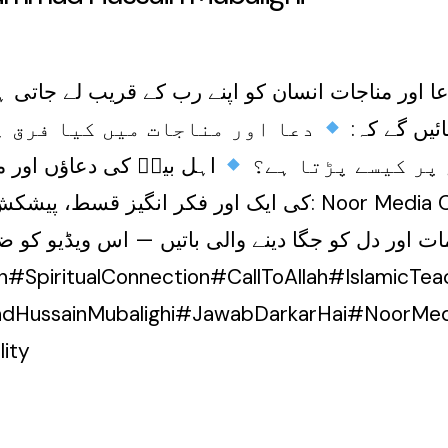
ا اور مناجات انسان کو اپنے رب کے قریب لے جاتی 
ائیں گے کہ
دعا اور مناجات میں کیا فرق 
 پر کیسے پڑتا ہے؟
اہل بیتؑ کی دعاؤں اور م
مات اور دل کو جگا دینے والی باتیں — اس ویڈیو کو
#SpiritualConnection#CallToAllah#IslamicTe
adHussainMubalighi#JawabDarkarHai#NoorMed
lity