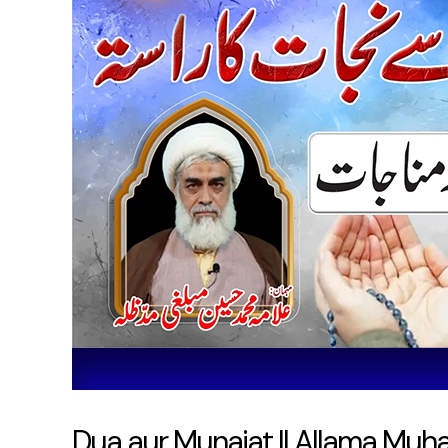
Munajat
||
Allama
Muhammad
Hussain
Mubalighi
Dua aur Munajat || Allama Mu