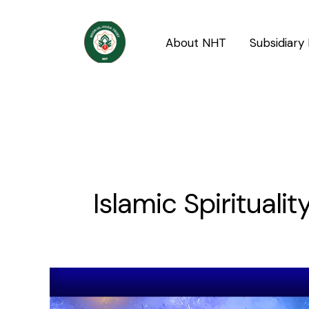
Skip
to
About NHT
Subsidiary 
content
Islamic Spiritualit
Dua
aur