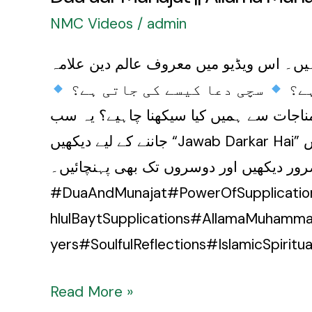
NMC Videos
/
admin
ہیں۔ اس ویڈیو میں معروف عالم دین علامہ
ہے؟
سچی دعا کیسے کی جاتی ہے؟
ناجات سے ہمیں کیا سیکھنا چاہیے؟ یہ سب
 ضرور دیکھیں اور دوسروں تک بھی پہنچائیں۔
#DuaAndMunajat#PowerOfSupplication
hlulBaytSupplications#AllamaMuhamm
yers#SoulfulReflections#IslamicSpiritua
Read More »