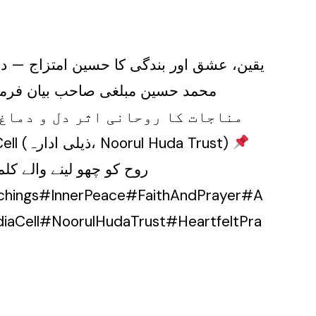
یقین، عشق اور بندگی کا حسین امتزاج — دع
محمد حسین مبلغی صاحب بیان فرم:
مناجات کا روحانی اثر دل و دماغ
جاننے کے لیے دیکھیں “Jawab Darkar Hai” کی ایک اور فکر انگیز قسط، پیشکش: Noor Media Cell (ذیلی ادارہ، Noorul Huda Trust)
روح کو چھو لینے والے کل
achings#InnerPeace#FaithAndPrayer#A
iaCell#NoorulHudaTrust#HeartfeltPra